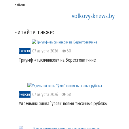
района.
volkovysknews.by
Читайте также:
07 августа 2026
30
Новости
Триумф «тысячников» на Берестовитчине
07 августа 2026
38
Новости
Удзельнікі жніва “ўзялі” новыя тысячныя рубяжы