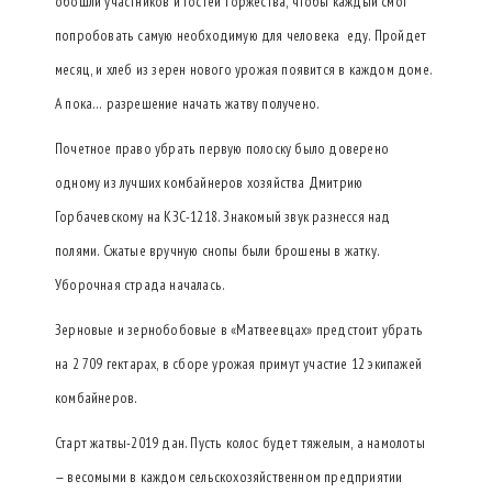
обошли участников и гостей торжества, чтобы каждый смог
попробовать самую необходимую для человека еду. Пройдет
месяц, и хлеб из зерен нового урожая появится в каждом доме.
А пока… разрешение начать жатву получено.
Почетное право убрать первую полоску было доверено
одному из лучших комбайнеров хозяйства Дмитрию
Горбачевскому на КЗС-1218. Знакомый звук разнесся над
полями. Сжатые вручную снопы были брошены в жатку.
Уборочная страда началась.
Зерновые и зернобобовые в «Матвеевцах» предстоит убрать
на 2 709 гектарах, в сборе урожая примут участие 12 экипажей
комбайнеров.
Старт жатвы-2019 дан. Пусть колос будет тяжелым, а намолоты
— весомыми в каждом сельскохозяйственном предприятии