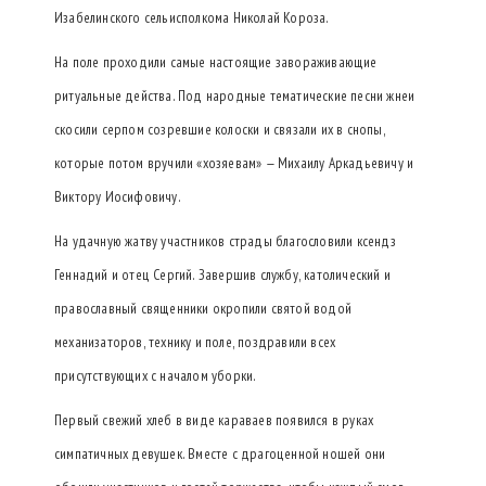
Изабелинского сельисполкома Николай Короза.
На поле проходили самые настоящие завораживающие
ритуальные действа. Под народные тематические песни жнеи
скосили серпом созревшие колоски и связали их в снопы,
которые потом вручили «хозяевам» — Михаилу Аркадьевичу и
Виктору Иосифовичу.
На удачную жатву участников страды благословили ксендз
Геннадий и отец Сергий. Завершив службу, католический и
православный священники окропили святой водой
механизаторов, технику и поле, поздравили всех
присутствующих с началом уборки.
Первый свежий хлеб в виде караваев появился в руках
симпатичных девушек. Вместе с драгоценной ношей они