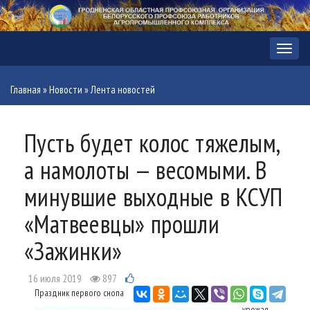
Меню
Главная
»
Новости
»
Лента новостей
Пусть будет колос тяжелым,
а намолоты — весомыми. В
минувшие выходные в КСУП
«Матвеевцы» прошли
«Зажинки»
16 июля 2019
897
Праздник первого снопа
урожая