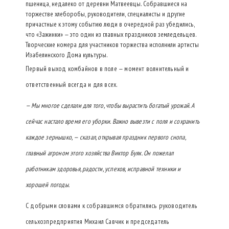
пшеница, недалеко от деревни Матвеевцы. Собравшиеся на
торжестве хлеборобы, руководители, специалисты и другие
причастные к этому событию люди в очередной раз убедились,
что «Зажинки» — это один из главных праздников земледельцев.
Творческие номера для участников торжества исполнили артисты
Изабелинского Дома культуры.
Первый выход комбайнов в поле — момент волнительный и
ответственный всегда и для всех.
— Мы многое сделали для того, чтобы вырастить богатый урожай. А
сейчас настало время его уборки. Важно вывезти с поля и сохранить
каждое зернышко, — сказал, открывая праздник первого снопа,
главный агроном этого хозяйства Виктор Буяк. Он пожелал
работникам здоровья, радости, успехов, исправной техники и
хорошей погоды.
С добрыми словами к собравшимся обратились руководитель
сельхозпредприятия Михаил Савчик и председатель