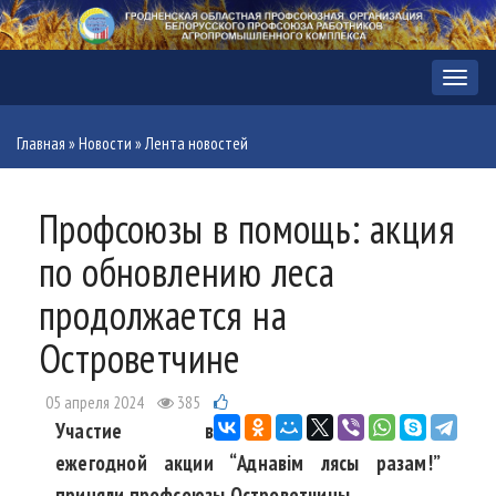
Меню
Главная
»
Новости
»
Лента новостей
Профсоюзы в помощь: акция
по обновлению леса
продолжается на
Островетчине
05 апреля 2024
385
Участие в
ежегодной акции “Аднавім лясы разам!”
приняли профсоюзы Островетчины.