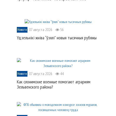
07 августа 2026
56
Новости
Удзельнікі жніва “ўзялі” новыя тысячныя рубяжы
07 августа 2026
44
Новости
Как слонимские военные помогают аграриям
Зельвенского района?