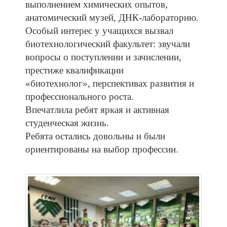
выполнением
химических
опытов,
анатомический
музей,
ДНК-лабораторию.
Особый
интерес
у
учащихся
вызвал
биотехнологический
факультет:
звучали
вопросы
о
поступлении
и
зачислении,
престиже
квалификации
«биотехнолог»,
перспективах
развития
и
профессионального
роста.
Впечатлила
ребят
яркая
и
активная
студенческая
жизнь.
Ребята
остались
довольны
и
были
ориентированы
на
выбор
профессии.