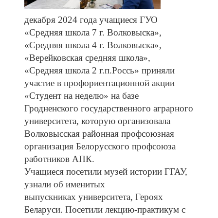
декабря
2024
года
учащиеся
ГУО
«Средняя
школа
7
г.
Волковыска»,
«Средняя
школа
4
г.
Волковыска»,
«Верейковская
средняя
школа»,
«Средняя
школа
2
г.п.Россь»
приняли
участие
в
профориентационной
акции
«Студент
на
неделю»
на
базе
Гродненского
государственного
аграрного
университета
,
которую
организовала
Волковысская
районная
профсоюзная
организация
Белорусского
профсоюза
работников
АПК
.
Учащиеся
посетили
музей
истории
ГГАУ,
узнали
об
именитых
выпускниках
университета,
Героях
Беларуси.
Посетили
лекцию-практикум
с