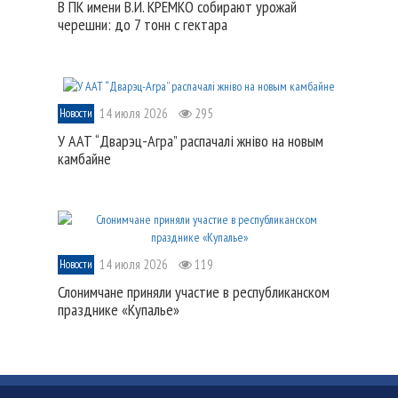
В ПК имени В.И. КРЕМКО собирают урожай
черешни: до 7 тонн с гектара
14 июля 2026
295
Новости
У ААТ “Дварэц-Агра” распачалі жніво на новым
камбайне
14 июля 2026
119
Новости
Слонимчане приняли участие в республиканском
празднике «Купалье»