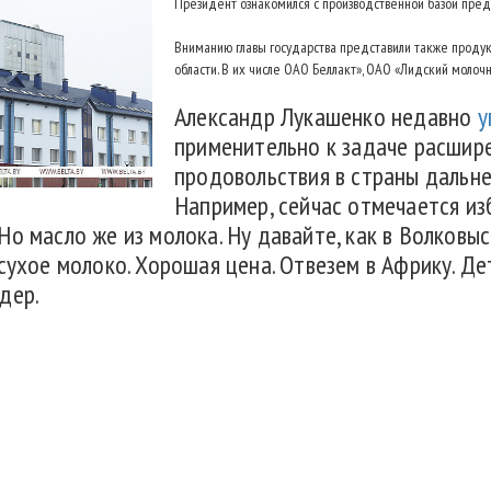
Президент ознакомился с производственной базой пред
Вниманию главы государства представили также прод
области. В их числе ОАО Беллакт», ОАО «Лидский моло
Александр Лукашенко недавно
у
применительно к задаче расшир
продовольствия в страны дальней
Например, сейчас отмечается из
о масло же из молока. Ну давайте, как в Волковыс
сухое молоко. Хорошая цена. Отвезем в Африку. Де
дер.