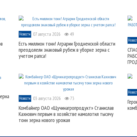
07 августа 2026
49
Новости
Новос
ов
Есть миллион тонн! Аграрии Гродненской области
преодолели знаковый рубеж в уборке зерна с
СПА
учетом рапса!
РАБ
ГРО
Новос
зерна
03 августа 2026
73
Новости
Геро
Комбайнер ОАО «Щучинагропродукт» Станислав
комб
Кахнович первым в хозяйстве намолотил тысячу
тонн зерна нового урожая