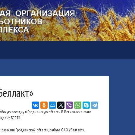
Беллакт»
очую поездку в Гродненскую область. В Волковыске глава
ондент БЕЛТА.
 развитии Гродненской области, работе ОАО «Беллакт».