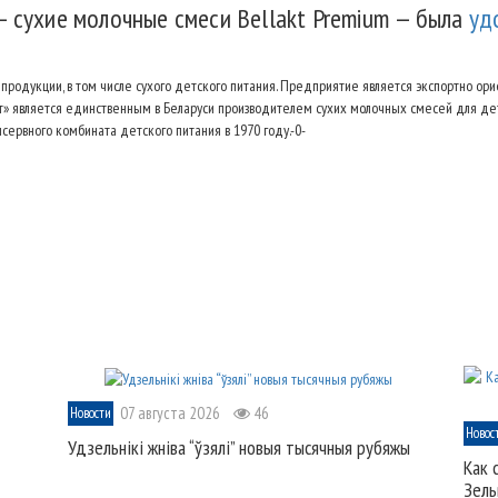
— сухие молочные смеси Bellakt Premium — была
уд
продукции, в том числе сухого детского питания. Предприятие является экспортно ор
акт» является единственным в Беларуси производителем сухих молочных смесей для д
сервного комбината детского питания в 1970 году.-0-
07 августа 2026
46
Новости
Новос
Удзельнікі жніва “ўзялі” новыя тысячныя рубяжы
Как 
Зель