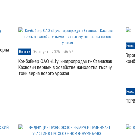
Новос
зерна
03 августа 2026
57
Новости
Геро
Комбайнер ОАО «Щучинагропродукт» Станислав
комб
Кахнович первым в хозяйстве намолотил тысячу
тонн зерна нового урожая
Новос
ПЕР