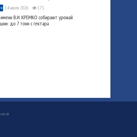
14 июля 2026
173
ти
 имени В.И. КРЕМКО собирают урожай
шни: до 7 тонн с гектара
©
2018