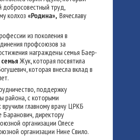
й добросовестный труд,
му колхоз
«Родина»,
Вячеславу
рофессии из поколения в
единения профсоюзов за
достижения награждены семья Баер-
; семья
Жук, которая посвятила
Богушевич, которая внесла вклад в
лет.
рудничество, поддержку
ы района, с которыми
 вручили главному врачу ЦРКБ
 Баранович, директору
оюзной организации Олесе
оюзной организации Нине Свило.