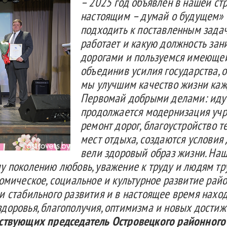
–
2025 год объявлен в нашей ст
настоящим
–
думай о будущем»
подходить к поставленным задач
работает и какую должность зан
дорогами и пользуемся имеющей
объединив усилия государства, 
мы улучшим качество жизн
и каж
Первомай добрыми делами: идут
продолжается модернизация учр
ремонт дорог, благоустройство 
мест отдыха, создаются условия 
вели здоровый образ жизни. Наш
у поколению любовь, уважение к труду и людям тру
омическое, социальное и культ
урное развитие райо
и стабильного развития и в настоящее время наход
доровья, благополучия, оптимизма и новых достиж
тствующих председатель
Островецкого
районного 