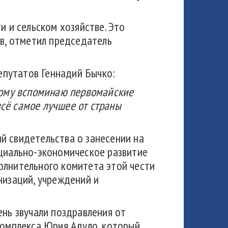
и и сельском хозяйстве. Это
ов, отметил председатель
епутатов Геннадий Бычко:
брому вспоминаю первомайские
 всё самое лучшее от страны
й свидетельства о занесении на
оциально-экономическое развитие
олнительного комитета этой чести
низаций, учреждений и
ень звучали поздравления от
омплекса Юрия Адуло, который