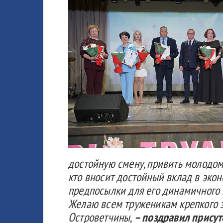
достойную смену, привить молодом
кто вносит достойный вклад в экон
предпосылки для его динамичного 
Желаю всем труженикам крепкого з
Островетчины
,
–
поздравил прису