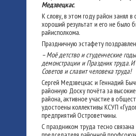
Медзвецкас
.
К слову, в этом году район занял 
хороший результат и его не было б
райисполкома.
Праздничную эстафету поздравлен
–
Моё детство и студенческие год
демонстрации и Праздник труда. 
Советов и славит человека труда!
Сергей Медзвецкас и Геннадий Быч
районную Доску почёта за высокие
района, активное участие в общес
удостоены коллективы КСУП «Гудог
предприятий Островетчины.
С праздником труда тесно связана 
председателя районной профсоюзн