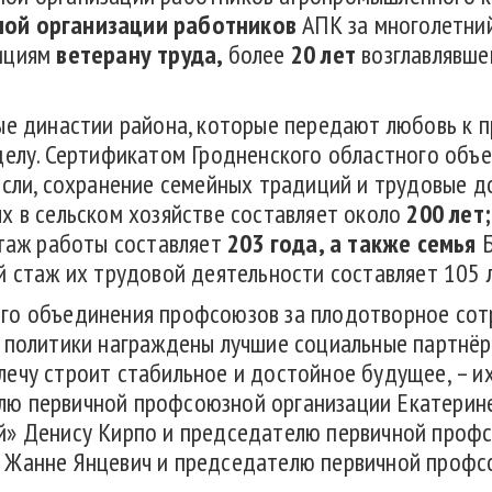
ной организации работников
АПК за многолетни
дициям
ветерану труда,
более
20 лет
возглавлявше
ые династии района, которые передают любовь к п
делу. Сертификатом Гродненского областного объ
асли, сохранение семейных традиций и трудовые 
х в сельском хозяйстве составляет около
200 лет
стаж работы составляет
203 года, а также семья
й стаж их трудовой деятельности составляет 105 
го объединения профсоюзов за плодотворное сот
 политики награждены лучшие социальные партнёр
ечу строит стабильное и достойное будущее, – их
ю первичной профсоюзной организации Екатерине
й» Денису Кирпо и председателю первичной профс
 Жанне Янцевич и председателю первичной профс