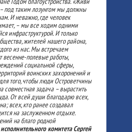
ране Годом благоустройства. «Живи
–
под таким лозунгом мы должны
ам. И неважно, где человек
имает,
–
мы все ходим одними
ся инфраструктурой. И только
общества, жителей нашего района,
дого из нас. Мы встречаем
 весенне-полевые работы,
еждений социальной сферы,
территорий воинских захоронений и
для того, чтобы люди
Островетчины
а совместная задача – вырастить
да. От всей души благодарю всех,
на; всех, кто ранее создавал
ится на заслуженном отдыхе.
ений на благо родной
исполнительного комитета Сергей