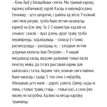
– Конь быў у багацейшых сем’ях. Мы трымалі карову,
парачку кабанчыкаў, курэй. Касіць я навучыўся рана.
Сенажаці – што шнурочкі, і далёка ад вёскі. У кожнай
сям’і мелі рагулю, трэба было летам назапасіць
кармоў на ўсю зіму. За 2-3 кіламетры хадзілі на
сенакос: скасілі – праз дзень-другі траву трэба
перавярнуць; задажджыць – скласці ў стажкі;
распагодзіцца – раскідаць іх, – узгадвае летнія
дзіцячыя клопаты Іван Пятровіч. – У нашай
мясцовасці касіць людзям дазвалялі толькі пасля
пачатку жніва, да гэтага рыхтавалі кармы для
калгаснага статка. Акрамя таго, кожная сям’я павінна
была накасіць і здаць 5 тон сена з няўдобіц.
Абкошвалі, што маглі – дарогі, узлескі. Цяпер, куды ні
глянь, столькі травы стаіць – толькі касі, а сена ўжо
нікому не патрэбна. Адзінкі на вёсцы кароўку
трымаюць.