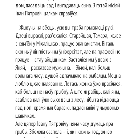
дом, пасадзіць сад і выгадаваць сына. З гэтай місіяй
Іван Пятровіч цалкам справіўся.
– Жывучы на вёсцы, усюды трэба прыкласці рукі.
Дзеці выраслі, раз’ехаліся. Старэйшая, Тамара, жыве
з сям’ёй у Міхалішках, працуе эканамістам. Віталь
скончыў лінгвістычны ўніверсітэт, але па прафесіі не
працуе – стаў айцішнікам. Засталіся мы ўдваіх з
Яняй, – расказвае мужчына. – Зімой, калі больш
вольнага часу, душой адпачываю на рыбалцы. Моцна
люблю ціхае паляванне. Летась жонка ўжо прасілася,
каб больш не насіў грыбоў. А што ж рабіць, калі яны,
асабліва калі ўжо выходзіш з лесу, нібыта кідаюцца
пад ногі: крамяныя баравікі, падасінавікі ў чырвоных
шапачках…
Але цяпер Івану Пятровічу няма часу думаць пра
грыбы. Збожжа саспела – і, як і кожны год, жніво