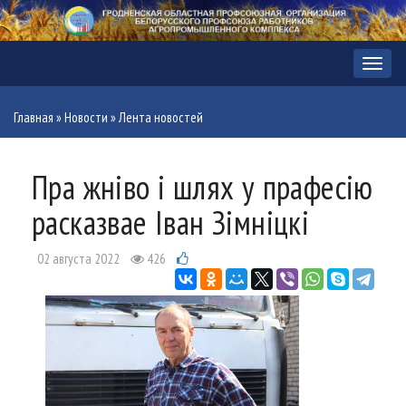
Меню
Главная
»
Новости
»
Лента новостей
Пра жніво і шлях у прафесію
расказвае Іван Зімніцкі
02 августа 2022
426