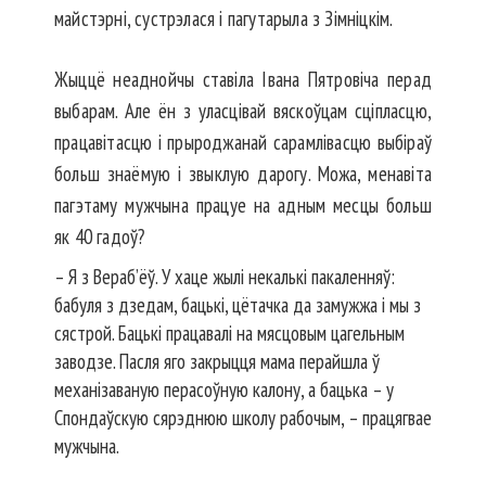
майстэрні, суст­рэлася і пагутарыла з Зімніцкім.
Жыццё неаднойчы ставіла Івана Пятро­віча перад
выбарам. Але ён з уласцівай вяскоўцам сціпласцю,
працавітасцю і прыроджанай сарамлівасцю выбіраў
больш знаёмую і звыклую дарогу. Можа, менавіта
пагэтаму мужчына працуе на адным месцы больш
як 40 гадоў?
– Я з Вераб’ёў. У хаце жылі некалькі пакаленняў:
бабуля з дзедам, бацькі, цётачка да замужжа і мы з
сястрой. Бацькі працавалі на мясцовым цагельным
заводзе. Пасля яго закрыцця мама перайшла ў
механізаваную перасоўную калону, а бацька – у
Спондаўскую сярэднюю школу рабочым, – працягвае
мужчына.