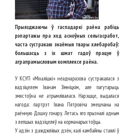
Прыязджаючы ў гаспадаркі раёна рабіць
рэпартажы пра ход асноўных сельгасработ,
часта сустракаю знаёмыя твары хлебаробаў:
большасць з іх шмат гадоў працуе ў
аграпрамысловым комплексе раёна.
У КСУП «Міхалішкі» неадна­разова сустракалася з
вадзі­целем Іванам Зімніцкім, але пагутарыць
змястоўна не атрымлівалася. Нарэшце, выдалася
нагода: партрэт Івана Пятровіча змешчаны на
раённую Дошку гонару. Летась яго прызналі адным
з лепшых вадзіцеляў на корманарыхтоўцы.
У адзін з даждж­лівых дзён, калі кам­байны стаялі ў