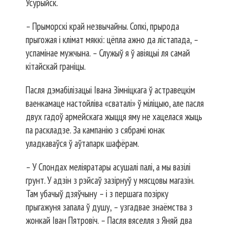
Усурыйск.
– Прыморскі край незвычайны. Сопкі, прырода
прыгожая і клімат мяккі: цёпла ажно да лістапада, –
успамінае мужчына. – Служыў я ў авіяцыі ля самай
кітайскай граніцы.
Пасля дэмабілізацыі Івана Зімніцкага ў астравецкім
ваенкамаце настойліва «сваталі» ў міліцыю, але пасля
двух гадоў армейскага жыцця яму не хацелася жыць
па раскладзе. За кампанію з сябрамі юнак
уладкаваўся ў аўтапарк шафёрам.
– У Спондах меліяратары асушалі палі, а мы вазілі
грунт. У адзін з рэйсаў зазірнуў у мясцовы магазін.
Там убачыў дзяўчыну – і з першага позірку
прыгажуня запала ў душу, – узгадвае знаёмства з
жонкай Іван Пятровіч. – Пасля вяселля з Яняй два