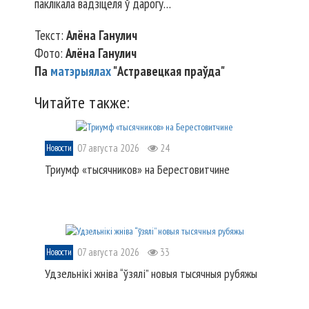
паклікала вадзіцеля ў дарогу…
Текст:
Алёна Ганулич
Фото:
Алёна Ганулич
Па
матэрыялах
"Астравецкая праўда"
Читайте также:
07 августа 2026
24
Новости
Триумф «тысячников» на Берестовитчине
07 августа 2026
33
Новости
Удзельнікі жніва “ўзялі” новыя тысячныя рубяжы