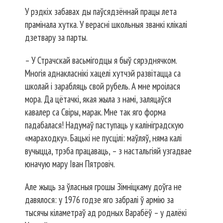
У рэдкіх забавах ды паўсядзённай працы лета
прамінала хутка. У верасні школьныя званкі клікалі
дзетвару за парты.
– У Страчскай васьмігодцы я быў сярэднячком.
Многія аднакласнікі хацелі хутчэй развітацца са
школай і зарабляць свой рубель. А мне мроілася
мора. Да цётачкі, якая жыла з намі, заляцаўся
кавалер са Свіры, марак. Мне так яго форма
падабалася! Надумаў паступаць у калініградскую
«мараходку». Бацькі не пусцілі: маўляў, няма калі
вучыцца, трэба працаваць, – з настальгіяй узгадвае
юначую мару Іван Пятровіч.
Але жыць за ўласныя грошы Зімніцкаму доўга не
давялося: у 1976 годзе яго забралі ў армію за
тысячы кіламетраў ад родных Варабёў – у далёкі