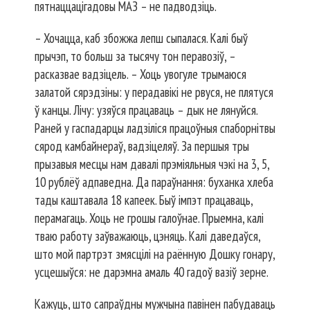
пятнаццацігадовы МАЗ – не падводзіць.
– Хочацца, каб збожжа лепш сыпалася. Калі быў
прычэп, то больш за тысячу тон перавозіў, –
расказвае вадзіцель. – Хоць увогуле трымаюся
залатой сярэдзіны: у перадавікі не рвуся, не плятуся
ў канцы. Лічу: узяўся працаваць – дык не лянуйся.
Раней у гаспадарцы ладзіліся працоўныя спаборнітвы
сярод камбайнераў, вадзіцеляў. За першыя тры
прызавыя месцы нам давалі прэміяльныя чэкі на 3, 5,
10 рублёў адпаведна. Да параўнання: буханка хлеба
тады каштавала 18 капеек. Быў імпэт працаваць,
перамагаць. Хоць не грошы галоўнае. Прыемна, калі
тваю работу заўважаюць, цэняць. Калі даведаўся,
што мой партрэт змясцілі на раённую Дош­ку гонару,
усцешыўся: не дарэмна амаль 40 гадоў вазіў зерне.
Кажуць, што сапраўдны мужчына павінен пабудаваць