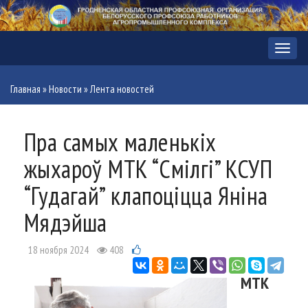
Меню
Главная
»
Новости
»
Лента новостей
Пра самых маленькіх
жыхароў МТК “Смілгі” КСУП
“Гудагай” клапоціцца Яніна
Мядэйша
18 ноября 2024
408
МТК