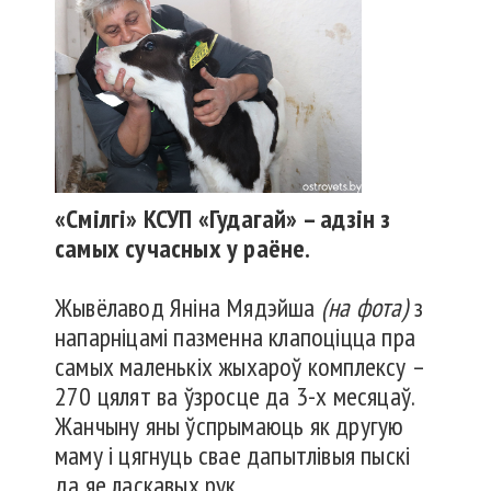
«Смілгі» КСУП «Гудагай» – адзін з
самых сучасных у раёне.
Жывёлавод Яніна Мядэйша
(на фота)
з
на­пар­ніцамі пазменна клапоціцца пра
самых маленькіх жыхароў комплексу –
270 цялят ва ўзросце да 3-х месяцаў.
Жанчыну яны ўспрымаюць як другую
маму і цягнуць свае дапытлівыя пыскі
да яе ласкавых рук.