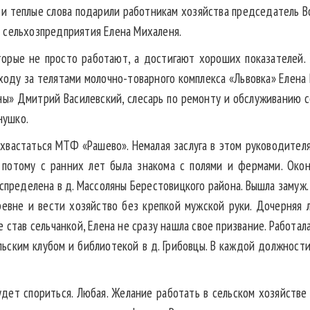
 и теплые слова подарили работникам хозяйства председатель В
 сельхозпредприятия Елена Михаленя.
торые не просто работают, а достигают хороших показателей.
ходу за телятами молочно-товарного комплекса «Львовка» Елена
ны» Дмитрий Василевский, слесарь по ремонту и обслуживанию 
нушко.
хвастаться МТФ «Рашево». Немалая заслуга в этом руководител
 потому с ранних лет была знакома с полями и фермами. Окон
спределена в д. Массоляны Берестовицкого района. Вышла замуж. 
ревне и вести хозяйство без крепкой мужской руки. Дочерняя
 став сельчанкой, Елена не сразу нашла свое призвание. Работал
льским клубом и библиотекой в д. Грибовцы. В каждой должност
удет спориться. Любая. Желание работать в сельском хозяйстве 