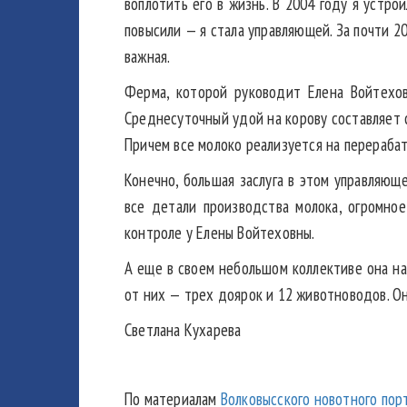
воплотить его в жизнь. В 2004 году я устр
повысили — я стала управляющей. За почти 20
важная.
Ферма, которой руководит Елена Войтехов
Среднесуточный удой на корову составляет 
Причем все молоко реализуется на перераба
Конечно, большая заслуга в этом управляюще
все детали производства молока, огромное
контроле у Елены Войтеховны.
А еще в своем небольшом коллективе она н
от них — трех доярок и 12 животноводов. О
Светлана Кухарева
По материалам
Волковысского новотного порт