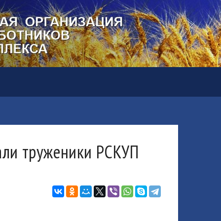
али труженики РСКУП