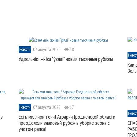
07 августа 2026
18
Новости
Новос
Удзельнікі жніва “ўзялі” новыя тысячныя рубяжы
Как 
Зель
07 августа 2026
17
Новости
Новос
ов
Есть миллион тонн! Аграрии Гродненской области
преодолели знаковый рубеж в уборке зерна с
СПА
учетом рапса!
РАБ
ГРО