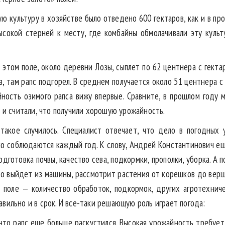
ю культуру в хозяйстве было отведено 600 гектаров, как и в пр
сокой стерней к месту, где комбайны обмолачивали эту культ
этом поле, около деревни Лозы, сыплет по 62 центнера с гектар
, там рапс подгорел. В среднем получается около 51 центнера с 
ность озимого рапса вижу впервые. Сравните, в прошлом году м
) и считали, что получили хорошую урожайность.
такое случилось. Специалист отвечает, что дело в погодных
но соблюдаются каждый год. К слову, Андрей Константинович ещ
дготовка почвы, качество сева, подкормки, прополки, уборка. А 
но выйдет из машины, рассмотрит растения от корешков до вер
 поле — количество обработок, подкормок, других агротехниче
вильно и в срок. И все-таки решающую роль играет погода:
что рапс еще больше раскустился. Высокая урожайность требуе