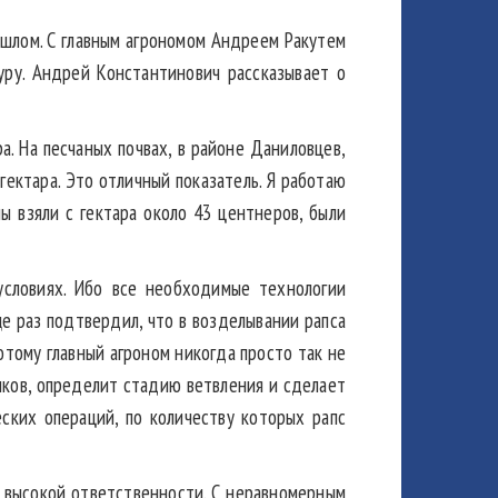
ошлом. С главным агрономом Андреем Ракутем
уру. Андрей Константинович рассказывает о
а. На песчаных почвах, в районе Даниловцев,
гектара. Это отличный показатель. Я работаю
ы взяли с гектара около 43 центнеров, были
 условиях. Ибо все необходимые технологии
е раз подтвердил, что в возделывании рапса
потому главный агроном никогда просто так не
шков, определит стадию ветвления и сделает
ских операций, по количеству которых рапс
т высокой ответственности. С неравномерным