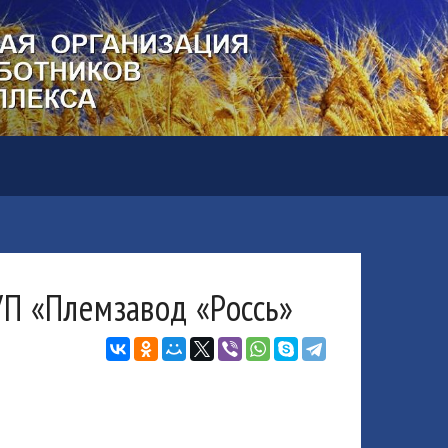
П «Племзавод «Россь»