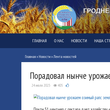
ГЛАВНАЯ
О НАС
НОВОСТИ
НАША СТ
Главная
»
Новости
»
Лента новостей
Порадовал нынче урожа
24 июля 2023
405
Почти 51 центнер с гектара дает хозяйству 