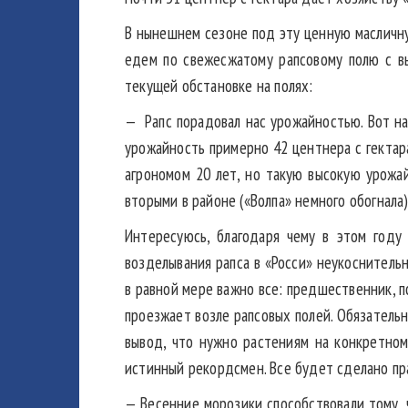
В нынешнем сезоне под эту ценную масличну
едем по свежесжатому рапсовому полю с вы
текущей обстановке на полях:
— Рапс порадовал нас урожайностью. Вот на 
урожайность примерно 42 центнера с гектара
агрономом 20 лет, но такую высокую урожай
вторыми в районе («Волпа» немного обогнала
Интересуюсь, благодаря чему в этом году 
возделывания рапса в «Росси» неукоснитель
в равной мере важно все: предшественник, по
проезжает возле рапсовых полей. Обязатель
вывод, что нужно растениям на конкретном
истинный рекордсмен. Все будет сделано пра
— Весенние морозики способствовали тому, 