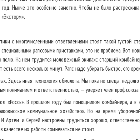
 год. Нынче это особенно заметно. Чтобы не было растрескива
и «Эксторм».
стики с многочисленными ответвлениями стоят такой густой ст
 специальными рапсовыми приставками, это не проблема. Вот нов
по полю. На нем трудится молодежный экипаж: старший комбайне
 есть всего несколько минут. Рапс надо убирать быстро, его врем
ых. Здесь иная технология обмолота. Мы пока не спецы, недолго
олным пониманием и ответственностью, — уверяет член профсоюз
д «Россь». В прошлом году был помощником комбайнера, а в 
лковысское коммунальное хозяйство». Но на время уборочно
. И Артем, и Сергей настроены трудиться хорошо, ответственно
 в качестве их работы сомневаться не стоит.