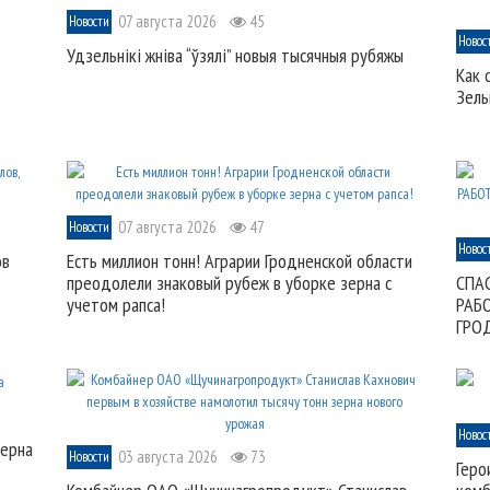
07 августа 2026
45
Новости
Новос
Удзельнікі жніва “ўзялі” новыя тысячныя рубяжы
Как 
Зель
07 августа 2026
47
Новости
Новос
ов
Есть миллион тонн! Аграрии Гродненской области
преодолели знаковый рубеж в уборке зерна с
СПА
учетом рапса!
РАБ
ГРО
Новос
зерна
03 августа 2026
73
Новости
Геро