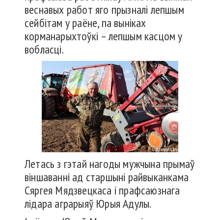
веснавых работ яго прызналі лепшым
сейбітам у раёне, па выніках
корманарыхтоўкі – лепшым касцом у
вобласці.
Летась з гэтай нагоды мужчына прымаў
віншаванні ад старшыні райвыканкама
Сяргея Мядзвецкаса і прафсаюзнага
лідара аграрыяў Юрыя Адулы.