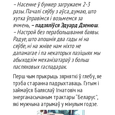
– Насенне ў бункер загружаем 2-3
разы. Пачалі сяўбу з аўса, думаю, што
хутка ўправімся і возьмемся за
ячмень,
– падзяліўся Эдуард Дзенюш
.
– Настрой без перабольшвання баявы.
Радуе, што апошнія два гады ні на
сяўбе, ні на жніве нам ніхто не
дапамагае і па некаторых пазіцыях мы
абыходзім механізатараў з больш
паспяховых гаспадарак.
Перш чым прыкрыць зярняткі ў глебу, яе
трэба старанна падрыхтаваць. Гэтым і
займаўся Баляслаў Ігнатовіч на
энерганасычаным трактары “Беларус”,
які мужчына атрымаў у мінулым годзе.