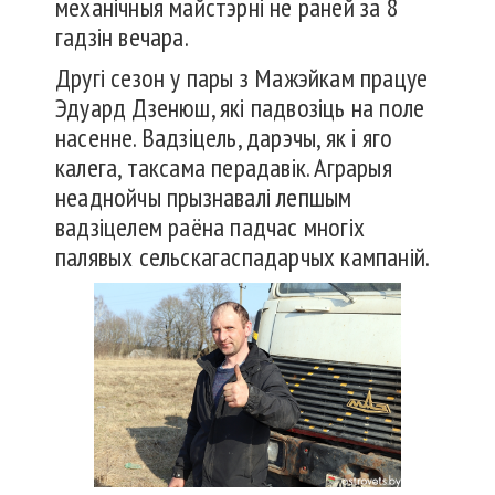
механічныя майстэрні не раней за 8
гадзін вечара.
Другі сезон у пары з Мажэйкам працуе
Эдуард Дзенюш, які падвозіць на поле
насенне. Вадзіцель, дарэчы, як і яго
калега, таксама перадавік. Аграрыя
неаднойчы прызнавалі лепшым
вадзіцелем раёна падчас многіх
палявых сельскагаспадарчых кампаній.