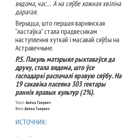
вядома, час… А на сяўбе кожная хвіліна
дарагая.
Верыцца, што першая варнянская
“ластаўка” стала прадвеснікам
наступлення хуткай і масавай сяўбы на
Астравеччыне.
P
.
S
. Пакуль матэрыял рыхтаваўся да
друку, стала вядома, што ўсе
гаспадаркі распачалі яравую сяўбу. На
19 сакавіка пасеяна 303 гектары
ранніх яравых культур (2%).
Текст:
Алёна Ганулич
Фото:
Алёна Ганулич
ИСТОЧНИК: