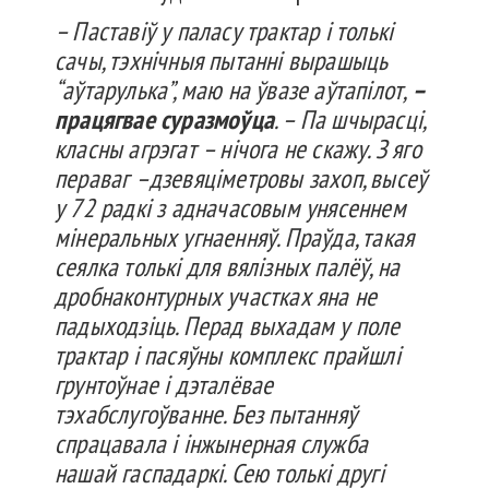
– Паставіў у паласу трактар і толькі
сачы, тэхнічныя пытанні вырашыць
“аўтарулька”, маю на ўвазе аўтапілот,
–
працягвае суразмоўца
. – Па шчырасці,
класны агрэгат – нічога не скажу. З яго
пераваг –дзевяціметровы захоп, высеў
у 72 радкі з адначасовым унясеннем
мінеральных угнаенняў. Праўда, такая
сеялка толькі для вялізных палёў, на
дробнаконтурных участках яна не
падыходзіць. Перад выхадам у поле
трактар і пасяўны комплекс прайшлі
грунтоўнае і дэталёвае
тэхабслугоўванне. Без пытанняў
спрацавала і інжынерная служба
нашай гаспадаркі. Сею толькі другі