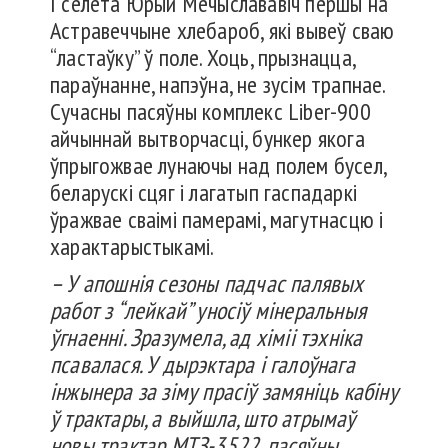
І сёлета Юрый Мечыслававіч першы на
Астравеччыне хлебароб, які вывеў сваю
“ластаўку” ў поле. Хоць, прызнацца,
параўнанне, напэўна, не зусім трапнае.
Сучасны пасяўны комплекс Liber-900
айчыннай вытворчасці, бункер якога
ўпрыгожвае лунаючы над полем бусел,
беларускі сцяг і лагатып гаспадаркі
ўражвае сваімі памерамі, магутнасцю і
характарыстыкамі.
– У апошнія сезоны падчас палявых
работ з “лейкай” уносіў мінеральныя
ўгнаенні. Зразумела, ад хіміі тэхніка
псавалася. У дырэктара і галоўнага
інжынера за зіму прасіў замяніць кабіну
ў трактары, а выйшла, што атрымаў
новы трактар МТЗ-3522, пасяўны