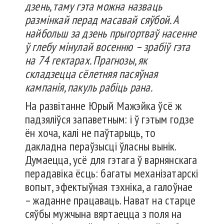
дзень, таму гэта можна назваць
размінкай перад масавай сяўбой. А
найбольш за дзень прыгортваў насенне
ў глебу мінулай восенню – зрабіў гэта
на 74 гектарах. Прагнозы, як
складзецца сёлетняя пасяўная
кампанія, пакуль рабіць рана.
На развітанне Юрый Мажэйка ўсё ж
падзяліўся запаветным: і ў гэтым годзе
ён хоча, калі не паўтарыць, то
дакладна пераўзысці ўласны вынік.
Думаецца, усё для гэтага ў варнянскага
перадавіка ёсць: багаты механізатарскі
вопыт, эфектыўная тэхніка, а галоўнае
– жаданне працаваць. Нават на старце
сяўбы мужчына вяртаецца з поля на