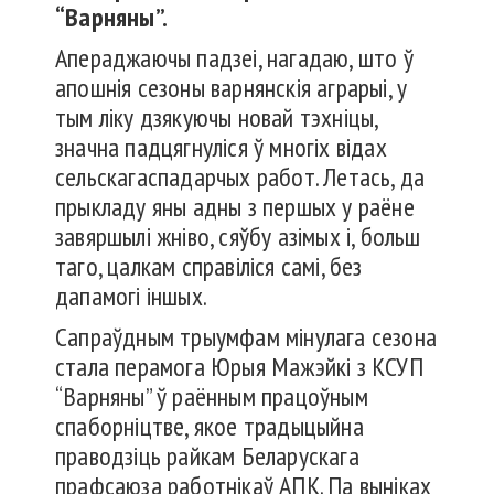
“Варняны”.
Апераджаючы падзеі, нагадаю, што ў
апошнія сезоны варнянскія аграрыі, у
тым ліку дзякуючы новай тэхніцы,
значна падцягнуліся ў многіх відах
сельскагаспадарчых работ. Летась, да
прыкладу яны адны з першых у раёне
завяршылі жніво, сяўбу азімых і, больш
таго, цалкам справіліся самі, без
дапамогі іншых.
Сапраўдным трыумфам мінулага сезона
стала перамога Юрыя Мажэйкі з КСУП
“Варняны” ў раённым працоўным
спаборніцтве, якое традыцыйна
праводзіць райкам Беларускага
прафсаюза работнікаў АПК. Па выніках