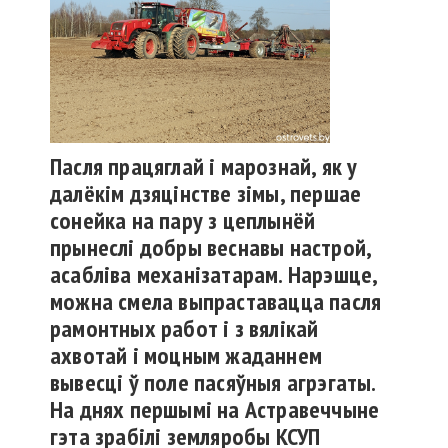
Пасля працяглай і марознай, як у
далёкім дзяцінстве зімы, першае
сонейка на пару з цеплынёй
прынеслі добры веснавы настрой,
асабліва механізатарам. Нарэшце,
можна смела выпраставацца пасля
рамонтных работ і з вялікай
ахвотай і моцным жаданнем
вывесці ў поле пасяўныя агрэгаты.
На днях першымі на Астравеччыне
гэта зрабілі земляробы КСУП