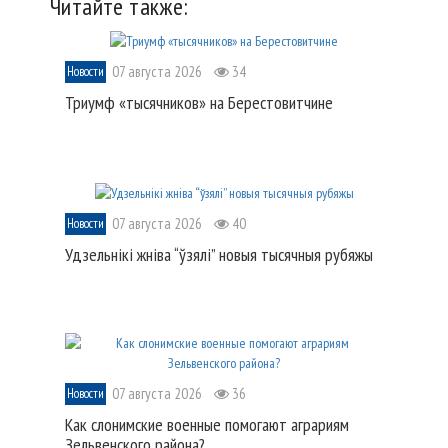
Читайте также:
07 августа 2026
34
Новости
Триумф «тысячников» на Берестовитчине
07 августа 2026
40
Новости
Удзельнікі жніва “ўзялі” новыя тысячныя рубяжы
07 августа 2026
36
Новости
Как слонимские военные помогают аграриям
Зельвенского района?