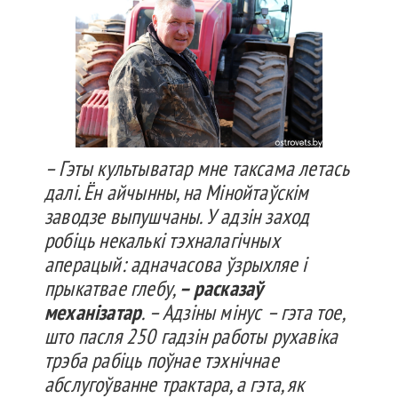
– Гэты культыватар мне таксама летась
далі. Ён айчынны, на Мінойтаўскім
заводзе выпушчаны. У адзін заход
робіць некалькі тэхналагічных
аперацый: адначасова ўзрыхляе і
прыкатвае глебу,
– расказаў
механізатар
. – Адзіны мінус – гэта тое,
што пасля 250 гадзін работы рухавіка
трэба рабіць поўнае тэхнічнае
абслугоўванне трактара, а гэта, як