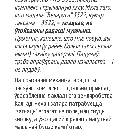
комплекс і прычапную касу. Мала таго,
што мадэль “Беларуса” 3522, нумар
таксама – 3522,
– узгадвае, не
ўтойваючы радасці мужчына
. –
Прыемна, канешне, што мне новую, ды
яшчэ якую (у раёне больш такіх сеялак
няма!) тэхніку даверылі. Падумаў:
трэба апраўдваць давер начальства – і
не падвёў.
Па прызнанні механізатара, гэты
пасяўны комплекс – ідэальны прыклад і
ўвасабленне дакладнага земляробства.
Калі ад механізатара патрабуецца
“загнаць” агрэгат на поле, націснуць
кнопку, а ўжо далей кіраваць магутнай
машынай будзе камп’ютар.