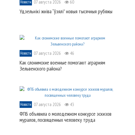
07 августа 2026
60
Новости
Удзельнікі жніва “ўзялі” новыя тысячныя рубяжы
07 августа 2026
46
Новости
Как слонимские военные помогают аграриям
Зельвенского района?
07 августа 2026
43
Новости
ФПБ объявила о молодежном конкурсе эскизов
муралов, посвященных человеку труда