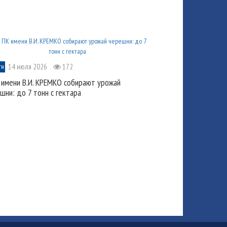
14 июля 2026
172
ти
 имени В.И. КРЕМКО собирают урожай
шни: до 7 тонн с гектара