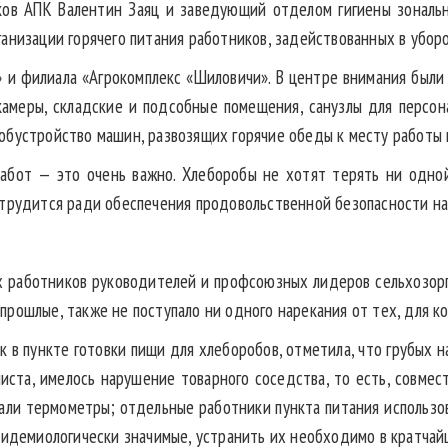
ов АПК Валентин Заяц и заведующий отделом гигиены зонально
анизации горячего питания работников, задействованных в убор
 и филиала «Агрокомплекс «Шиловичи». В центре внимания были
камеры, складские и подсобные помещения, санузлы для персон
обустройство машин, развозящих горячие обеды к месту работы 
абот — это очень важно. Хлеборобы не хотят терять ни одно
 трудится ради обеспечения продовольственной безопасности наш
х работников руководителей и профсоюзных лидеров сельхозорга
 в прошлые, также не поступало ни одного нарекания от тех, для 
к в пункте готовки пищи для хлеборобов, отметила, что грубых н
листа, имелось нарушение товарного соседства, то есть, совмес
али термометры; отдельные работники пункта питания использо
эпидемиологически значимые, устранить их необходимо в кратчай