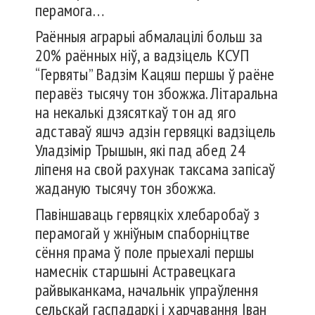
перамога…
Раённыя аграрыі абмалацілі больш за
20% раённых ніў, а вадзіцель КСУП
“Гервяты” Вадзім Кацяш першы ў раёне
перавёз тысячу тон збожжа. Літаральна
на некалькі дзясяткаў тон ад яго
адставаў яшчэ адзін гервяцкі вадзіцель
Уладзімір Трышын, які пад абед 24
ліпеня на свой рахунак таксама запісаў
жаданую тысячу тон збожжа.
Павіншаваць гервяцкіх хлебаробаў з
перамогай у жніўным спаборніцтве
сёння прама ў поле прыехалі першы
намеснік старшыні Астравецкага
райвыканкама, начальнік упраўлення
сельскай гаспадаркі і харчавання Іван