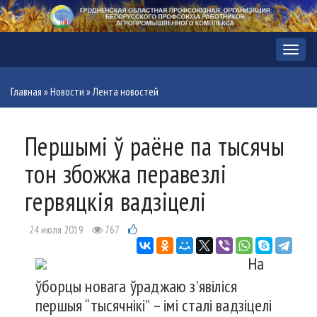
Меню
Главная
»
Новости
»
Лента новостей
Першымі ў раёне па тысячы
тон збожжа перавезлі
гервяцкія вадзіцелі
24 июля 2019
767
На
ўборцы новага ўраджаю з’явіліся
першыя “тысячнікі” – імі сталі вадзіцелі