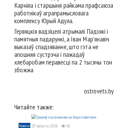
Карніла і старшыня райкама прафсаюза
работнікаў аграпрамысловага
комплексу Юрый Адула.
Гервяцкія вадзіцелі атрымалі Падзякі і
памятныя падарункі, а Іван Мар’янавіч
выказаў спадзяванне, што гэта не
апошняя сустрэча і пажадаў
хлебаробам перавесці па 2 тысячы тон
збожжа
ostrovets.by
Читайте также:
07 августа 2026
41
Новости