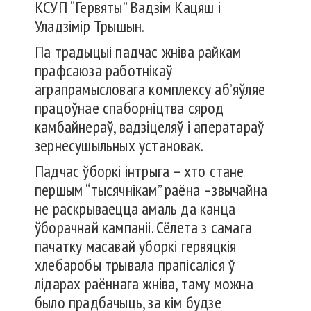
КСУП “Гервяты” Вадзім Кацяш і
Уладзімір Трышын.
Па традыцыі падчас жніва райкам
прафсаюза работнікаў
аграпрамысловага комплексу аб’яўляе
працоўнае спаборніцтва сярод
камбайнераў, вадзіцеляў і аператараў
зернесушыльных установак.
Падчас ўборкі інтрыга – хто стане
першым “тысячнікам” раёна –звычайна
не раскрываецца амаль да канца
ўборачнай кампаніі. Сёлета з самага
пачатку масавай уборкі гервяцкія
хлебаробы трывала прапісаліся ў
лідарах раённага жніва, таму можна
было прадбачыць, за кім будзе