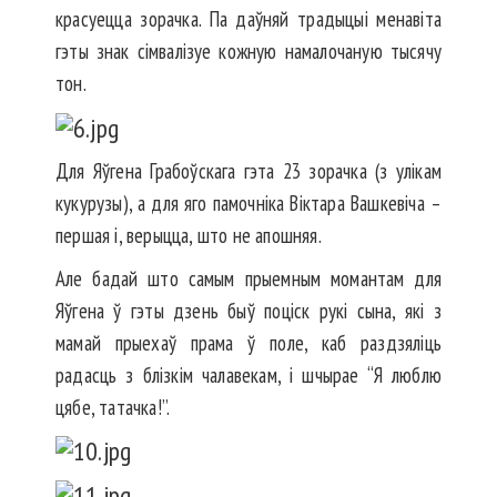
красуецца зорачка. Па даўняй традыцыі менавіта
гэты знак сімвалізуе кожную намалочаную тысячу
тон.
Для Яўгена Грабоўскага гэта 23 зорачка (з улікам
кукурузы), а для яго памочніка Віктара Вашкевіча –
першая і, верыцца, што не апошняя.
Але бадай што самым прыемным момантам для
Яўгена ў гэты дзень быў поціск рукі сына, які з
мамай прыехаў прама ў поле, каб раздзяліць
радасць з блізкім чалавекам, і шчырае “Я люблю
цябе, татачка!”.