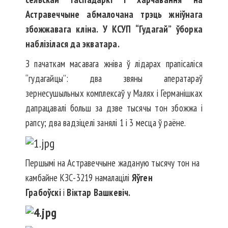
Астравеччыне абмалочана трэць жніўнага
збожжавага кліна. У КСУП “Гудагай” ўборка
наблізілася да экватара.
З пачаткам масавага жніва ў лідарах прапісаліся
“гудагайцы”: два звяны аператараў
зернесушыльных комплексаў у Малях і Германішках
дапрацавалі больш за дзве тысячы тон збожжа і
рапсу; два вадзіцелі занялі 1 і 3 месца ў раёне.
Першымі на Астравеччыне жаданую тысячу тон на
камбайне КЗС-3219 намалацілі
Яўген
Грабоўскі
і
Віктар Вашкевіч.