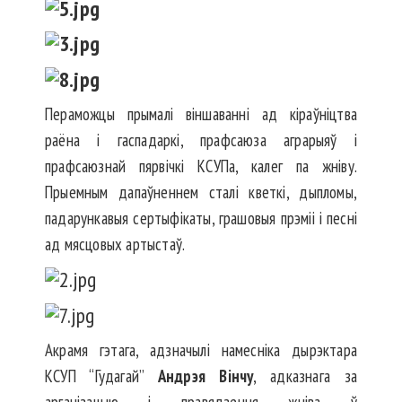
Пераможцы прымалі віншаванні ад кіраўніцтва
раёна і гаспадаркі, прафсаюза аграрыяў і
прафсаюзнай пярвічкі КСУПа, калег па жніву.
Прыемным дапаўненнем сталі кветкі, дыпломы,
падарункавыя сертыфікаты, грашовыя прэміі і песні
ад мясцовых артыстаў.
Акрамя гэтага, адзначылі намесніка дырэктара
КСУП “Гудагай”
Андрэя Вінчу
, адказнага за
арганізацыю і правядзення жніва ў