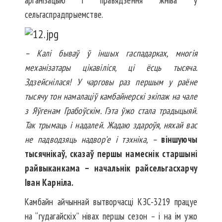
сельгаспрадпрыемстве.
– Калі бываў ў іншых гаспадарках, многія
механізатары цікавіліся, ці ёсць тысяча.
Здзейснілася! У чарговы раз першым у раёне
тысячу тон намалаціў камбайнерскі экіпаж на чале
з Яўгенам Грабоўскім. Гэта ўжо стала традыцыяй.
Так трымаць і надалей. Жадаю здароўя, няхай вас
не падводзяць надвор’е і тэхніка, –
віншуючы
тысячнікаў, сказаў першы намеснік старшыні
райвыканкама – начальнік райсельгасхарчу
Іван Карніла.
Камбайн айчыннай вытворчасці КЗС-3219 працуе
на “гудагайскіх” нівах першы сезон – і на ім ужо