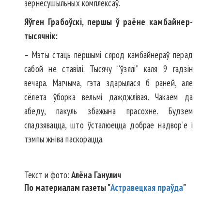
зернесушыльных комплексаў.
Яўген Грабоўскі, першы ў раёне камбайнер-
тысячнік:
– Мэты стаць першымі сярод камбайнераў перад
сабой не ставілі. Тысячу “ўзялі” каля 9 гадзін
вечара. Магчыма, гэта здарылася б раней, але
сёлета ўборка вельмі дажджлівая. Чакаем да
абеду, пакуль збажына прасохне. Будзем
спадзявацца, што ўсталюецца добрае надвор’е і
тэмпы жніва паскорацца.
Текст и фото:
Алёна Ганулич
По материалам газеты "
Астравецкая праўда
"