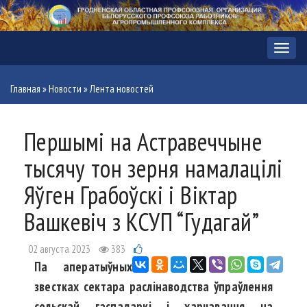
Меню
Главная
»
Новости
»
Лента новостей
Першымі на Астравеччыне
тысячу тон зерня намалацілі
Яўген Грабоўскі і Віктар
Вашкевіч з КСУП “Гудагай”
02 августа 2023
383
Па аператыўных
звестках сектара раслінаводства ўпраўлення
сельскай гаспадаркі і харчавання на