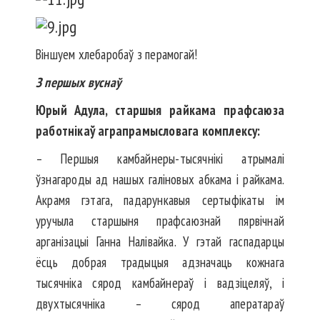
Віншуем хлебаробаў з перамогай!
З першых вуснаў
Юрый Адула, старшыя райкама прафсаюза
работнікаў аграпрамысловага комплексу:
– Першыя камбайнеры-тысячнікі атрымалі
ўзнагароды ад нашых галіновых абкама і райкама.
Акрамя гэтага, падарункавыя сертыфікаты ім
уручыла старшыня прафсаюзнай пярвічнай
арганізацыі Ганна Налівайка. У гэтай гаспадарцы
ёсць добрая традыцыя адзначаць кожнага
тысячніка сярод камбайнераў і вадзіцеляў, і
двухтысячніка – сярод аператараў