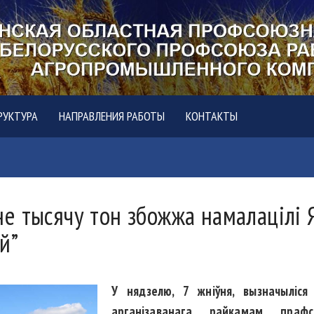
РУКТУРА
НАПРАВЛЕНИЯ РАБОТЫ
КОНТАКТЫ
 тысячу тон збожжа намалацілі Я
й”
У нядзелю, 7 жніўня, вызначыліся
арганізаванага райкамам прафс