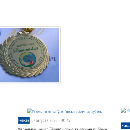
07 августа 2026
45
Новости
Новос
Удзельнікі жніва “ўзялі” новыя тысячныя рубяжы