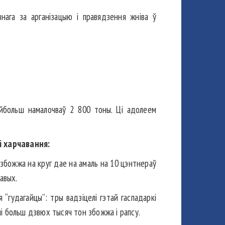
нага за арганізацыю і правядзення жніва ў
айбольш намалочваў 2 800 тоны. Ці адолеем
і харчавання:
е збожжа на круг дае на амаль на 10 цэнтнераў
авых.
 “гудагайцы”: тры вадзіцелі гэтай гаспадаркі
і больш дзвюх тысяч тон збожжа і рапсу.