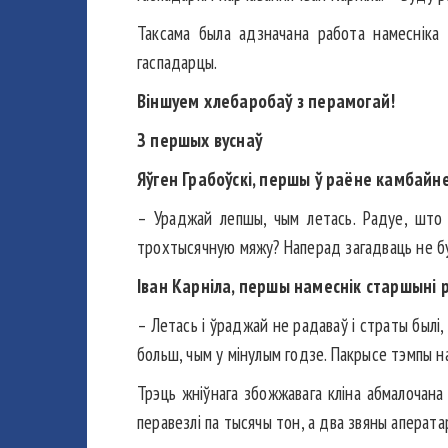
Таксама была адзначана работа намесніка 
гаспадарцы.
Віншуем хлебаробаў з перамогай!
З першых вуснаў
Яўген Грабоўскі, першы ў раёне камбайне
– Ураджай лепшы, чым летась. Радуе, што 
трохтысячную мяжу? Наперад загадваць не бу
Іван Карніла, першы намеснік старшыні 
– Летась і ўраджай не радаваў і страты былі,
больш, чым у мінулым годзе. Пакрысе тэмпы 
Трэць жніўнага збожжавага кліна абмалочана 
перавезлі па тысячы тон, а два звяны аперат