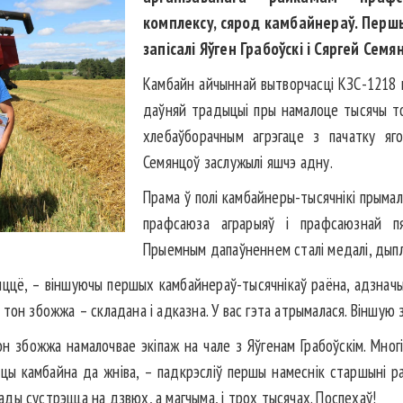
комплексу, сярод камбайнераў. Перш
запісалі Яўген Грабоўскі і Сяргей Семя
Камбайн айчыннай вытворчасці КЗС-1218 п
даўняй традыцыі пры намалоце тысячы то
хлебаўборачным агрэгаце з пачатку яг
Семянцоў заслужылі яшчэ адну.
Прама ў полі камбайнеры-тысячнікі прымалі
прафсаюза аграрыяў і прафсаюзнай пяр
Прыемным дапаўненнем сталі медалі, дыпло
ыццё, – віншуючы першых камбайнераў-тысячнікаў раёна, адзнач
 тон збожжа – складана і адказна. У вас гэта атрымалася. Віншую з
н збожжа намалочвае экіпаж на чале з Яўгенам Грабоўскім. Многі
цы камбайна да жніва, – падкрэсліў першы намеснік старшыні р
рады сустрэцца на дзвюх, а магчыма, і трох тысячах. Поспехаў!