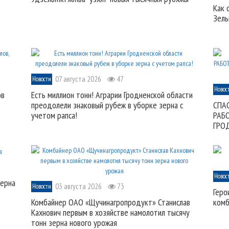
Как 
Зель
07 августа 2026
47
Новости
Новос
ов
Есть миллион тонн! Аграрии Гродненской области
преодолели знаковый рубеж в уборке зерна с
СПА
учетом рапса!
РАБ
ГРО
Новос
зерна
03 августа 2026
73
Новости
Геро
Комбайнер ОАО «Щучинагропродукт» Станислав
комб
Кахнович первым в хозяйстве намолотил тысячу
тонн зерна нового урожая