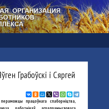
ўген Грабоўскі і Сяргей
 пераможцы працоўнага спаборніцтва,
аюза работнікаў аграпрамысловага