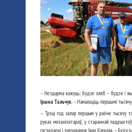
– Нездарма кажуць: будзе хлеб – будзе і ж
Ірына Тальчук
. – Намалаціць першымі тысячу
– Трэці год запар першым у раёне тысячу то
руках механізатараў, у стараннай падрыхтоў
гаспадаркі і харчавання Іван Карніла. – Буду 