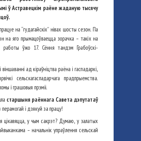
ымі ў Астравецкім раёне жаданую тысячу
нцоў.
рацуе на “гудагайскіх” нівах шосты сезон. Па
н на яго прымацоўваецца зорачка – такіх на
о работы ўжо 17. Сёння тандэм Грабоўскі-
 віншаванні ад кіраўніцтва раёна і гаспадаркі,
вічкі сельскагаспадарчага прадпрыемства.
мы і грашовыя прэміі.
ыла
старшыня раённага Савета дэпутатаў
 перамогай і дзякуй за працу!
я цікавяцца, у чым сакрэт? Думаю, у залатых
айвыканкама – начальнік упраўлення сельскай