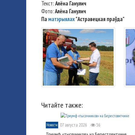
Текст:
Алёна Ганулич
Фото:
Алёна Ганулич
Па
матэрыялах
"Астравецкая праўда"
Читайте также:
07 августа 2026
36
Новости
Триумф «тысячников» на Берестовитчине