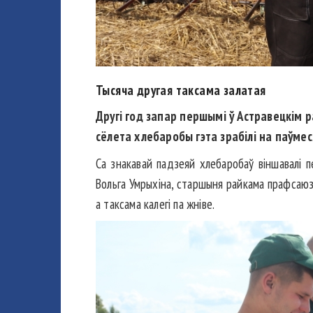
Тысяча другая таксама залатая
Другі год запар першымі ў Астравецкім р
сёлета хлебаробы гэта зрабілі на паўмес
Са знакавай падзеяй хлебаробаў віншавалі п
Вольга Умрыхіна, старшыня райкама прафсаюз
а таксама калегі па жніве.