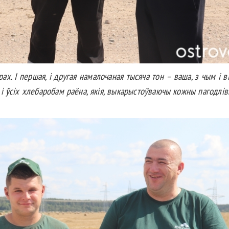
рах. І першая, і другая намалочаная тысяча тон – ваша, з чым і 
 ўсіх хлебаробам раёна, якія, выкарыстоўваючы кожны пагодлівы