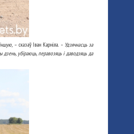
віншую, –
сказаў Іван Карніла. –
Удзячнасць за
 дзень, убіраюць, перавозяць і даводзяць да