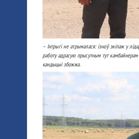
– Інтрыгі не атрымалася: ізноў экіпаж у ліда
работу адрасую прысутным тут камбайнерам і
кандыцыі збожжа.