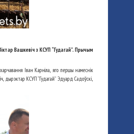
Віктар Вашкевіч з КСУП “Гудагай”. Прычым
харчавання Іван Карніла, яго першы намеснік
ч, дырэктар КСУП “Гудагай” Эдуард Садоўскі,