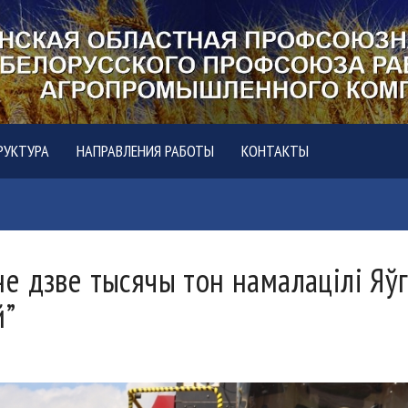
РУКТУРА
НАПРАВЛЕНИЯ РАБОТЫ
КОНТАКТЫ
 дзве тысячы тон намалацілі Яўге
й”