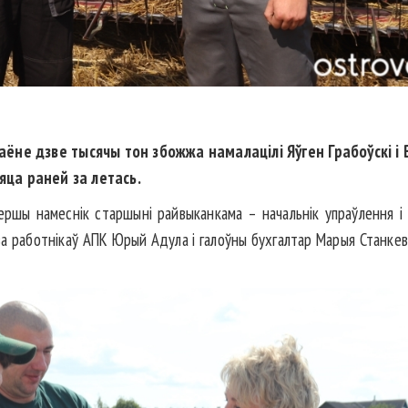
аёне дзве тысячы тон збожжа намалацілі Яўген Грабоўскі і 
яца раней за летась.
ершы намеснік старшыні райвыканкама – начальнік упраўлення і 
а работнікаў АПК Юрый Адула і галоўны бухгалтар Марыя Станкеві