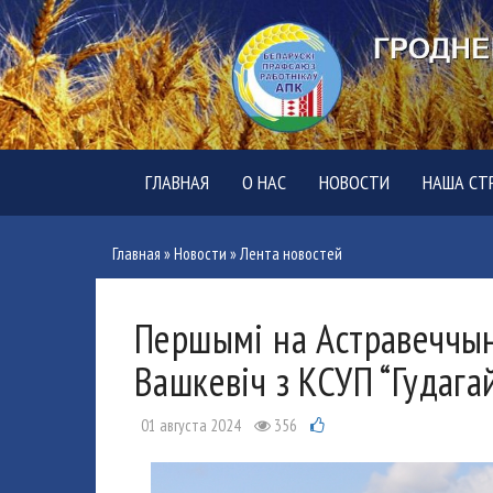
ГЛАВНАЯ
О НАС
НОВОСТИ
НАША СТ
Главная
»
Новости
»
Лента новостей
Першымі на Астравеччыне
Вашкевіч з КСУП “Гудага
01 августа 2024
356