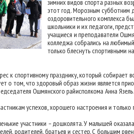
зимних видов спорта разных воз
этот год. Морозным субботним 
оздоровительного комплекса бы
школьники и их педагоги, предс
учащиеся и преподаватели Ошмя
колледжа собрались на любимый
только блеснуть спортивными на
рес к спортивному празднику, который собирает в
ует о том, что здоровый образ жизни является пр
редседателя Ошмянского райисполкома Анна Язель
астникам успехов, хорошего настроения и только
енькие участники – дошколята. У малышей оказала
елей, родителей, братьев и сестер. С большим рве