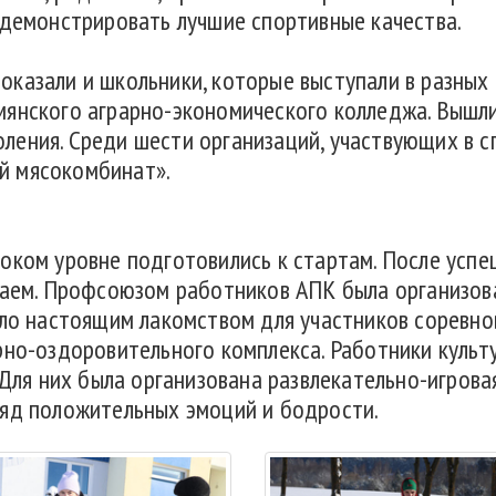
одемонстрировать лучшие спортивные качества.
казали и школьники, которые выступали в разных 
янского аграрно-экономического колледжа. Вышли 
ения. Среди шести организаций, участвующих в с
й мясокомбинат».
оком уровне подготовились к стартам. После усп
чаем. Профсоюзом работников АПК была организов
ало настоящим лакомством для участников соревно
рно-оздоровительного комплекса. Работники культ
 Для них была организована развлекательно-игрова
ряд положительных эмоций и бодрости.