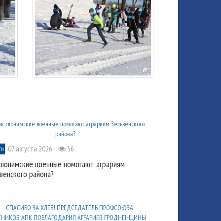
07 августа 2026
36
ти
слонимские военные помогают аграриям
венского района?