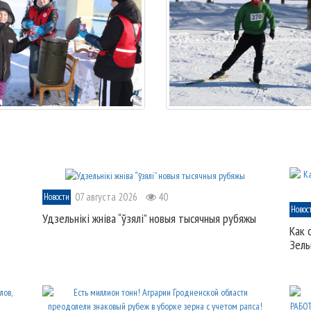
07 августа 2026
40
Новости
Новос
Удзельнікі жніва “ўзялі” новыя тысячныя рубяжы
Как 
Зель