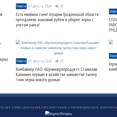
07 августа 2026
40
Новости
Новос
ов
Есть миллион тонн! Аграрии Гродненской области
преодолели знаковый рубеж в уборке зерна с
СПА
учетом рапса!
РАБ
ГРО
Новос
зерна
03 августа 2026
69
Новости
Геро
Комбайнер ОАО «Щучинагропродукт» Станислав
комб
Кахнович первым в хозяйстве намолотил тысячу
тонн зерна нового урожая
РУССКИЙ ПРОФЕССИОНАЛЬНЫЙ СОЮЗ РАБОТНИКОВ АГРОПРОМЫШЛЕННОГО КОМПЛЕКСА