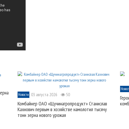
Новос
зерна
03 августа 2026
50
Новости
Геро
Комбайнер ОАО «Щучинагропродукт» Станислав
комб
Кахнович первым в хозяйстве намолотил тысячу
тонн зерна нового урожая