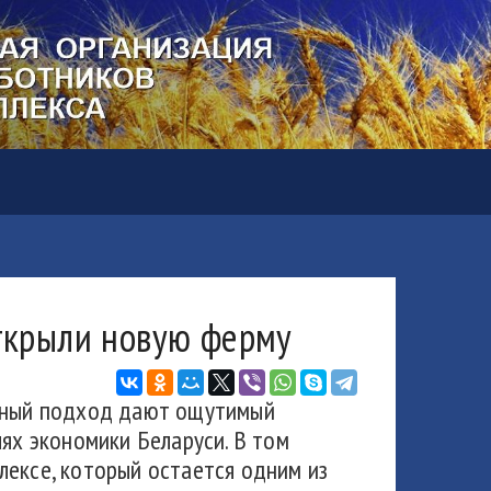
открыли новую ферму
емный подход дают ощутимый
лях экономики Беларуси. В том
лексе, который остается одним из