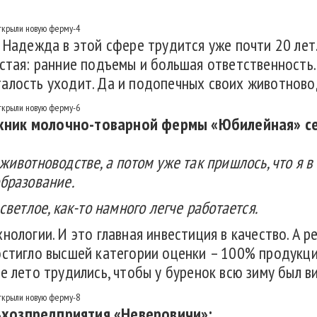
. Надежда в этой сфере трудится уже почти 20 лет
остая: ранние подъемы и большая ответственность
алость уходит. Да и подопечных своих животново
ехник молочно-товарной фермы «Юбилейная» с
животноводстве, а потом уже так пришлось, что я 
образование.
светлое, как-то намного легче работается.
нологии. И это главная инвестиция в качество. А р
остигло высшей категории оценки – 100% продукци
е лето трудились, чтобы у буренок всю зиму был 
ьхозпредприятия «Неверовичи»: