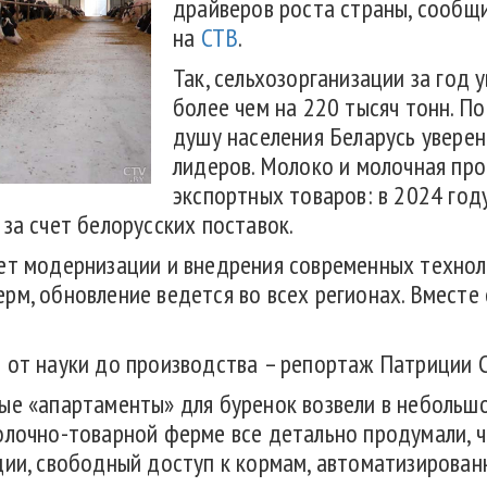
драйверов роста страны, сообщи
на
СТВ
.
Так, сельхозорганизации за год
более чем на 220 тысяч тонн. П
душу населения Беларусь уверен
лидеров. Молоко и молочная про
экспортных товаров: в 2024 год
за счет белорусских поставок.
ет модернизации и внедрения современных техноло
рм, обновление ведется во всех регионах. Вместе
 от науки до производства – репортаж Патриции С
ные «апартаменты» для буренок возвели в неболь
молочно-товарной ферме все детально продумали,
ции, свободный доступ к кормам, автоматизированн