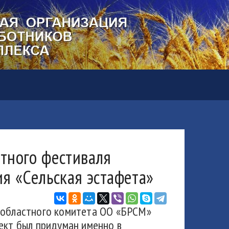
тного фестиваля
я «Сельская эстафета»
 областного комитета ОО «БРСМ»
ект был придуман именно в