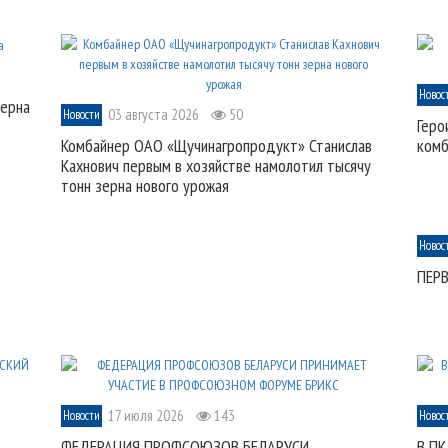
Новос
зерна
03 августа 2026
50
Новости
Геро
Комбайнер ОАО «Щучинагропродукт» Станислав
комб
Кахнович первым в хозяйстве намолотил тысячу
тонн зерна нового урожая
Новос
ПЕР
17 июля 2026
143
Новости
Новос
ФЕДЕРАЦИЯ ПРОФСОЮЗОВ БЕЛАРУСИ
В ПК