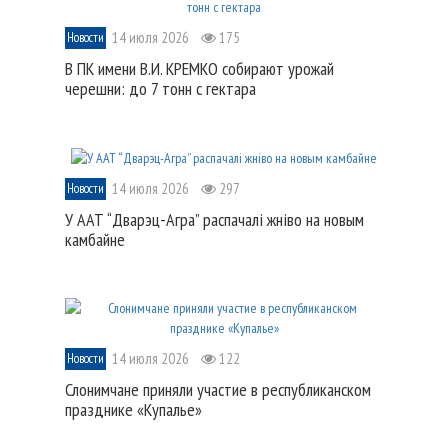
14 июля 2026
175
Новости
В ПК имени В.И. КРЕМКО собирают урожай
черешни: до 7 тонн с гектара
14 июля 2026
297
Новости
У ААТ “Дварэц-Агра” распачалі жніво на новым
камбайне
14 июля 2026
122
Новости
Слонимчане приняли участие в республиканском
празднике «Купалье»