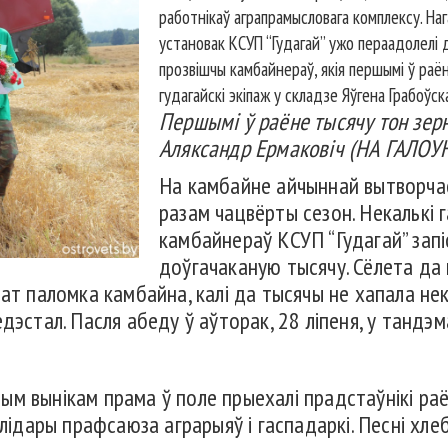
работнікаў аграпрамысловага комплексу. Н
установак КСУП “Гудагай” ужо пераадолелі 
прозвішчы камбайнераў, якія першымі ў раён
гудагайскі экіпаж у складзе Яўгена Грабоўск
Першымі ў раёне тысячу тон зерн
Аляксандр Ермаковіч (НА ГАЛО
На камбайне айчыннай вытворча
разам чацвёрты сезон. Некалькі 
камбайнераў КСУП “Гудагай” запі
доўгачаканую тысячу. Сёлета да
ат паломка камбайна, калі да тысячы не хапала нек
дэстал. Пасля абеду ў аўторак, 28 ліпеня, у тандэ
м вынікам прама ў поле прыехалі прадстаўнікі раё
, лідары прафсаюза аграрыяў і гаспадаркі. Песні х