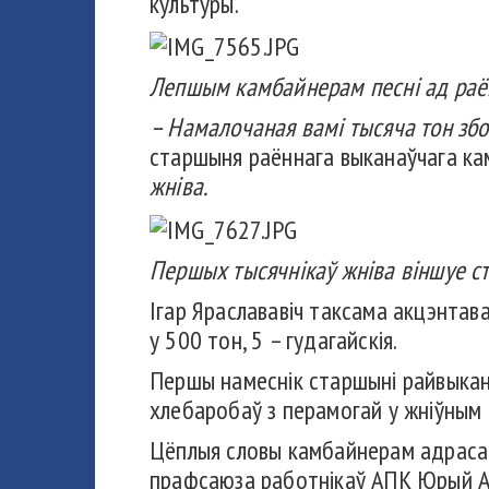
культуры.
Лепшым камбайнерам песні ад раё
– Намалочаная вамі тысяча тон збо
старшыня раённага выканаўчага кам
жніва.
Першых тысячнікаў жніва віншуе с
Ігар Яраслававіч таксама акцэнтава
у 500 тон, 5 – гудагайскія.
Першы намеснік старшыні райвыканк
хлебаробаў з перамогай у жніўным 
Цёплыя словы камбайнерам адрасав
прафсаюза работнікаў АПК Юрый Аду