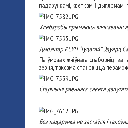
падарункамі, кветкамі і дыпломамі
Хлебаробы прымаюць віншаванні ад
Дырэктар КСУП “Гудагай” Эдуард Са
Па ўмовах жніўнага спаборніцтва г
зерня, таксама становіцца перамож
Старшыня раённага савета дэпутата
Без падарунка не застаўся і галоўн