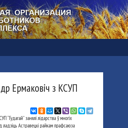
ндр Ермаковіч з КСУП
П “Гудагай” занялі лідарства ў многіх
од ладзіць Астравецкі райкам прафсаюза