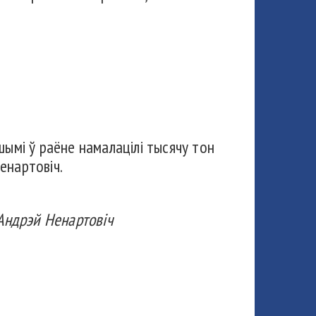
ымі ў раёне намалацілі тысячу тон
енартовіч.
 Андрэй Ненартовіч