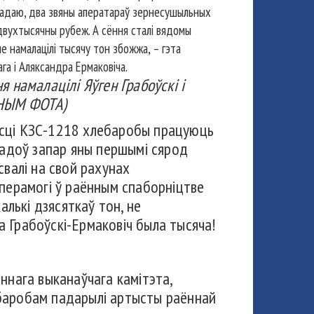
агадаю, два звяны аператараў зернесушыльных
двухтысячны рубеж. А сёння сталі вядомы
е намалацілі тысячу тон збожжа, – гэта
ага і Аляксандра Ермаковіча.
я намалацілі Яўген Грабоўскі і
УНЫМ ФОТА)
сці КЗС-1218 хлебаробы працуюць
гадоў запар яны першымі сярод
свалі на свой рахунах
 перамогі ў раённым спаборніцтве
алькі дзясяткаў тон, не
ма Грабоўскі-Ермаковіч была тысяча!
ннага выканаўчага камітэта,
лебаробам падарылі артысты раённай