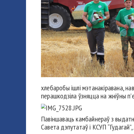
хлебаробы ішлі мэтанакіравана, нав
перашкодзіла ўзняцца на жніўны п’е
Павіншаваць камбайнераў з выдатны
Савета дэпутатаў і КСУП “Гудагай”