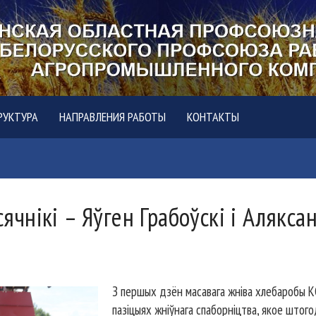
РУКТУРА
НАПРАВЛЕНИЯ РАБОТЫ
КОНТАКТЫ
нікі – Яўген Грабоўскі і Алякса
З першых дзён масавага жніва хлебаробы КСУ
пазіцыях жніўнага спаборніцтва, якое штог