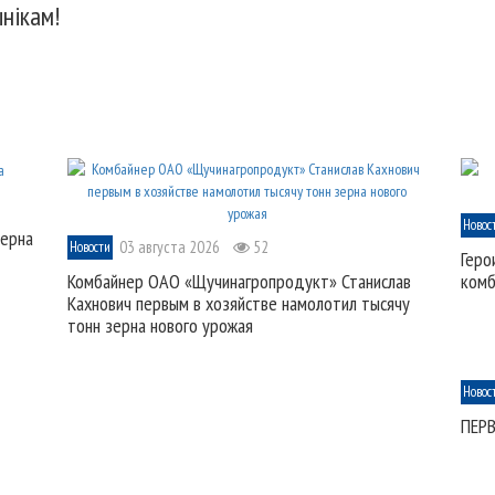
нікам!
Новос
зерна
03 августа 2026
52
Новости
Геро
Комбайнер ОАО «Щучинагропродукт» Станислав
комб
Кахнович первым в хозяйстве намолотил тысячу
тонн зерна нового урожая
Новос
ПЕР