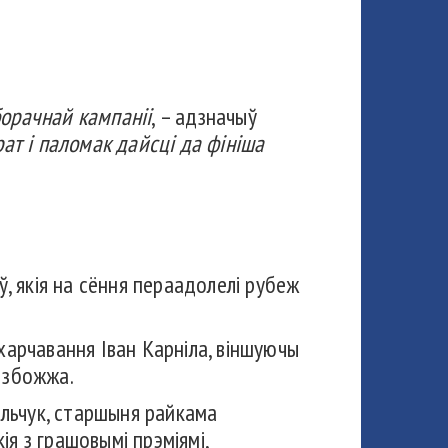
борачнай кампаніі
, – адзначыў
рат і паломак дайсці да фініша
ў, якія на сёння пераадолелі рубеж
харчавання Іван Карніла, віншуючы
 збожжа.
льчук, старшыня райкама
я з грашовымі прэміямі,