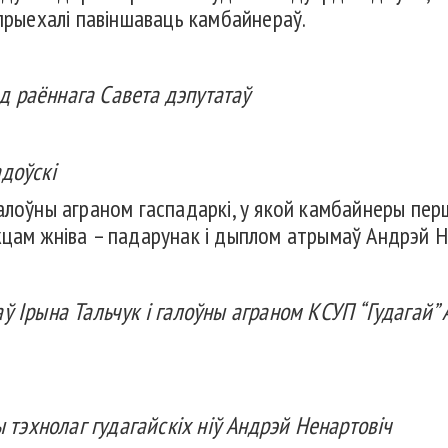
 прыехалі павіншаваць камбайнераў.
 раённага Савета дэпутатаў
доўскі
алоўны аграном гаспадаркі, у якой камбайнеры перш
цам жніва – падарунак і дыплом атрымаў Андрэй Н
ў Ірына Тальчук і галоўны аграном КСУП “Гудагай”
ы тэхнолаг гудагайскіх ніў Андрэй Ненартовіч