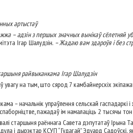
нных артыстаў
жжа – адзін з першых значных вынікаў сёлетняй у
ітэта Ігар Шалудзін.
– Жадаю вам здароўя і без ст
таршыня райвыканкама Ігар Шалудзін
ў увагу на тым, што сярод 7 камбайнерскіх экіпажа
ама – начальнік упраўлення сельскай гаспадаркі і 
спаборніцтве, пажадаў ім намалаціць 2 тысячы тон
алі старшыня раённага Савета дэпутатаў Ірына Та
ла і дырэктар КСУП “Гудагай” Эдуард Садоўскі, які