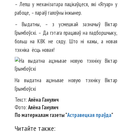
– Лепш у механізатара пацікаўцеся, які «Ягуар» у
рабоце, – параіў галоўны інжынер.
– Выдатны, – з усмешкай зазначыў Віктар
Грымбоўскі. – Да гэтага працаваў на падборшчыку,
больш на КВК не сяду. Што ні кажы, а новая
тэхніка ёсць новая!
На выдатна ацэньвае новую тэхніку Віктар
Грымбоўскі
Текст:
Алёна Ганулич
Фото:
Алёна Ганулич
По материалам газеты "
Астравецкая праўда
"
Читайте также: