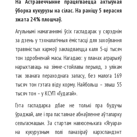
На Астравеччынне працягваецца актыўная
ўборка кукурузы на сілас. На раніцу 5 верасня
зжата 24% плошчаў.
Агульнымі намаганнямі ўсіх гаспадарак у сярэднім
за дзень у тэхналагічныя ёмістасці для захоўвання
травяністых кармоў закладваецца каля 5-ці тысяч
тон здробненай масы. Нагадаю: у планах аграрыяў
нарыхтаваць на зімне-стойлавы перыяд, з улікам
так званага пераходнага запасу, без малога 169
тысяч тон гэтага віду корму. Найбольш – звыш 55
тысяч тон – у КСУП «Гудагай».
Гэта гаспадарка дбае не толькі пра будучы
ўраджай, але і пра пастаянае абнаўленне аўтапарку
сельгасмашын. За стартам навюсенькага «Ягуара»
на кукурузным полі паназіраў карэспандэнт