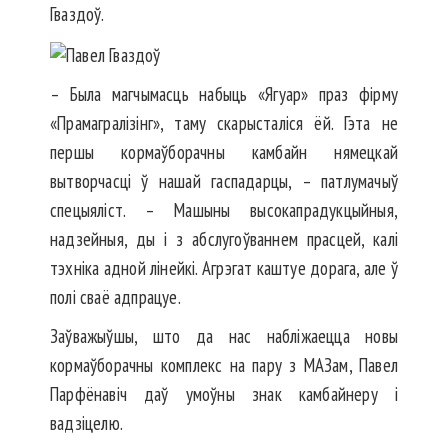
Гваздоў.
– Была магчымасць набыць «Ягуар» праз фірму
«Прамагралізінг», таму скарысталіся ёй. Гэта не
першы кормаўборачны камбайн нямецкай
вытворчасці ў нашай гаспадарцы, – патлумачыў
спецыяліст. – Машыны высокапрадукцыйныя,
надзейныя, ды і з абслугоўваннем прасцей, калі
тэхніка адной лінейкі. Агрэгат каштуе дорага, але ў
полі сваё адпрацуе.
Заўважыўшы, што да нас набліжаецца новы
кормаўборачны комплекс на пару з МАЗам, Павел
Парфёнавіч даў умоўны знак камбайнеру і
вадзіцелю.