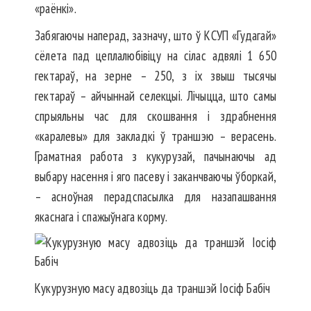
«раёнкі».
Забягаючы наперад, зазначу, што ў КСУП «Гудагай»
сёлета пад цеплалюбівіцу на сілас адвялі 1 650
гектараў, на зерне – 250, з іх звыш тысячы
гектараў – айчыннай селекцыі. Лічыцца, што самы
спрыяльны час для скошвання і здрабнення
«каралевы» для закладкі ў траншэю – верасень.
Граматная работа з кукурузай, пачынаючы ад
выбару насення і яго пасеву і заканчваючы ўборкай,
– асноўная перадспасылка для назапашвання
якаснага і спажыўнага корму.
Кукурузную масу адвозіць да траншэй Іосіф Бабіч