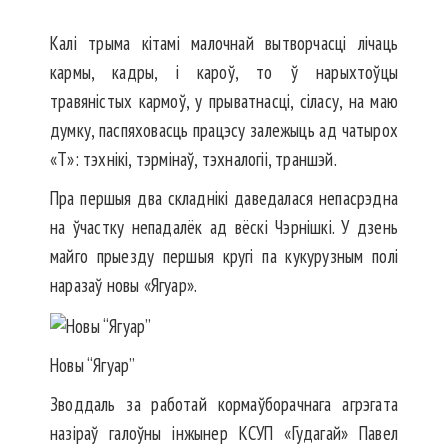
Калі трыма кітамі малочнай вытворчасці лічаць
кармы, кад­ры, і кароў, то ў нарыхтоўцы
травяністых кармоў, у прыватнасці, сіласу, на маю
думку, паспяховасць працэсу залежыць ад чатырох
«Т»: тэхнікі, тэрмінаў, тэхналогіі, траншэй.
Пра першыя два складнікі даведалася непасрэдна
на ўчастку непадалёк ад вёскі Чэрнішкі. У дзень
майго прыезду першыя кругі па кукурузным полі
наразаў новы «Ягуар».
Новы “Ягуар”
Зводдаль за работай кормаўборачнага агрэгата
назіраў галоўны інжынер КСУП «Гудагай» Павел