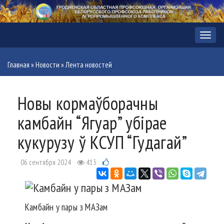
Меню
Главная
»
Новости
»
Лента новостей
Новы кормаўборачны
камбайн “Ягуар” убірае
кукурузу ў КСУП “Гудагай”
06 сентября 2024
413
Камбайн у пары з МАЗам