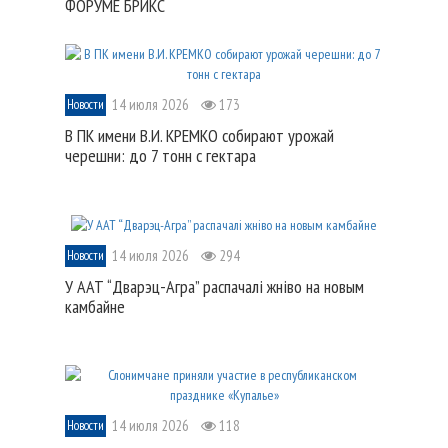
ФОРУМЕ БРИКС
14 июля 2026
173
Новости
В ПК имени В.И. КРЕМКО собирают урожай
черешни: до 7 тонн с гектара
14 июля 2026
294
Новости
У ААТ “Дварэц-Агра” распачалі жніво на новым
камбайне
14 июля 2026
118
Новости