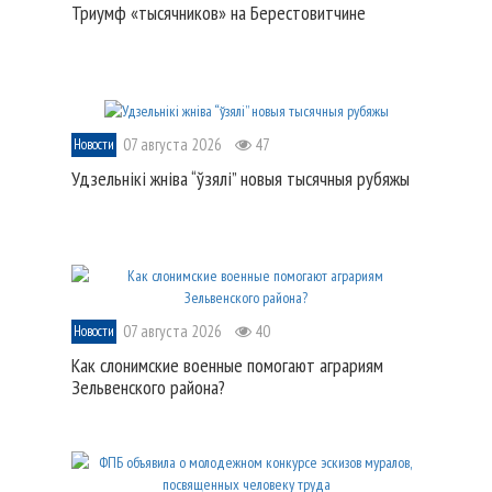
Триумф «тысячников» на Берестовитчине
07 августа 2026
47
Новости
Удзельнікі жніва “ўзялі” новыя тысячныя рубяжы
07 августа 2026
40
Новости
Как слонимские военные помогают аграриям
Зельвенского района?