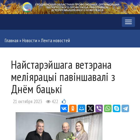
Меню
Главная
»
Новости
»
Лента новостей
Найстарэйшага ветэрана
меліярацыі павіншавалі з
Днём бацькі
21 октября 2023
422