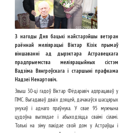
З нагоды Дня бацькі найстарэйшы ветэран
раённай меліярацыі Віктар Кізік прымаў
віншаванні ад дырэктара Астравецкага
прадпрыемства меліярацыйных сістэм
Вадзіма Вянгроўскага і старшыні прафкама
Надзеі Ненартовіч.
Звыш 30-ці гадоў Віктар Фёдаравіч адпрацаваў у
ПМС. Выгадаваў дваіх дзяцей, дачакаўся шасцярых
унукаў і аднаго праўнука. У свае 95 мужчына
цудоўна выглядае і абыходзіцца сваімі сіламі.
Толькі на зіму пакідае свой дом у Астраўцы і