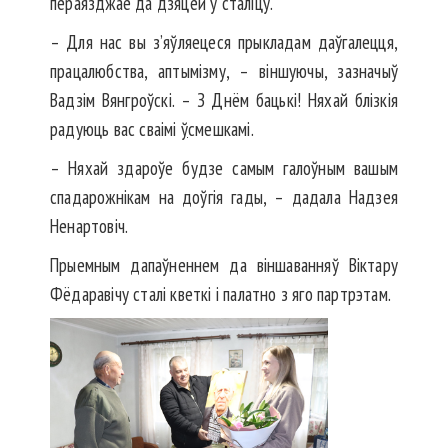
пераязджае да дзяцей у сталіцу.
– Для нас вы з’яўляецеся прыкладам даўгалецця,
працалюбства, аптымізму, – віншуючы, зазначыў
Вадзім Вянгроўскі. – З Днём бацькі! Няхай блізкія
радуюць вас сваімі
ў
смешкамі.
– Няхай здароўе будзе самым галоўным вашым
спадарожнікам на доўгія гады, – дадала Надзея
Ненартовіч.
Прыемным дапаўненнем да віншаванняў Віктару
Фёдаравічу сталі кветкі і палатно з яго партрэтам.