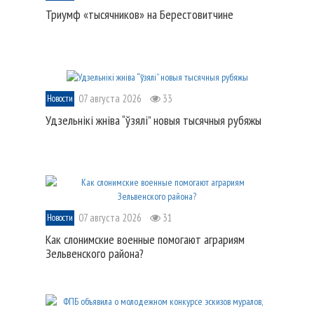
Триумф «тысячников» на Берестовитчине
07 августа 2026
33
Новости
Удзельнікі жніва “ўзялі” новыя тысячныя рубяжы
07 августа 2026
31
Новости
Как слонимские военные помогают аграриям
Зельвенского района?