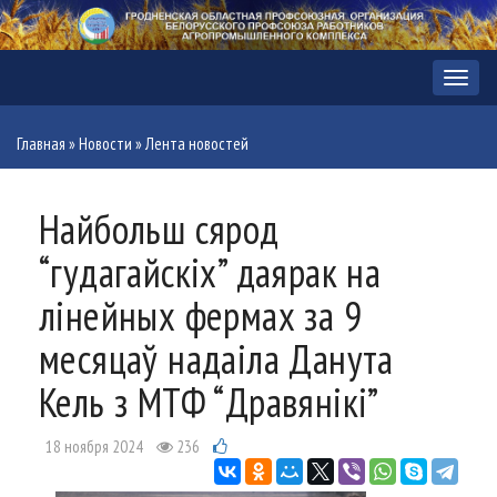
Меню
Главная
»
Новости
»
Лента новостей
Найбольш сярод
“гудагайскіх” даярак на
лінейных фермах за 9
месяцаў надаіла Данута
Кель з МТФ “Дравянікі”
18 ноября 2024
236