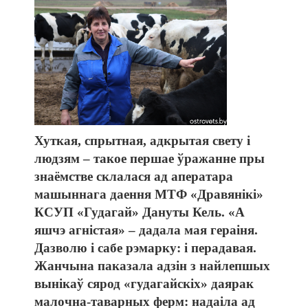
Хуткая, спрытная, адкрытая свету і
людзям – такое першае ўражанне пры
знаёмстве склалася ад аператара
машыннага даення МТФ «Дравянікі»
КСУП «Гудагай» Дануты Кель. «А
яшчэ агністая» – дадала мая гераіня.
Дазволю і сабе рэмарку: і перадавая.
Жанчына паказала адзін з найлепшых
вынікаў сярод «гудагайскіх» даярак
малочна-таварных ферм: надаіла ад