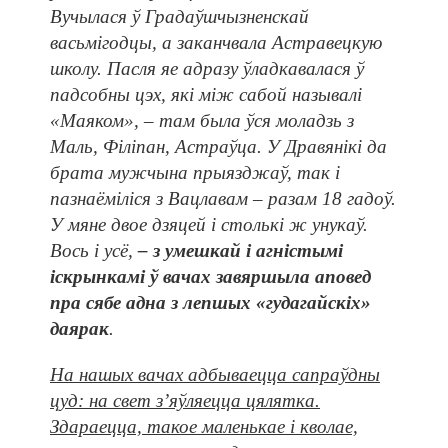
Вучылася ў Градаўшчызненскай
васьмігодцы, а заканчвала Астравецкую
школу. Пасля яе адразу ўладкавалася ў
падсобны цэх, які між сабой называлі
«Маяком», – там была ўся моладзь з
Маль, Філіпан, Астраўца. У Дравянікі да
брата мужчына прыязджаў, так і
пазнаёміліся з Вацлавам – разам 18 гадоў.
У мяне двое дзяцей і столькі ж унукаў.
Вось і усё,
– з умешкай і агністымі
іскрынкамі ў вачах завяршыла аповед
пра сябе адна з лепшых «гудагайскіх»
даярак
.
На нашых вачах адбываецца сапраўдны
цуд: на свет з’яўляецца цялятка.
Здараецца, такое маленькае і кволае,