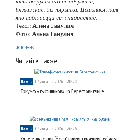
што на руках яго не адчуваеш,
бязважкае, бы пярынка. Цешышся, калі
яно набіраецца сіл і падрастае.
Текст:
Алёна Ганулич
Фото:
Алёна Ганулич
ИСТОЧНИК
Читайте также:
07 августа 2026
20
Новости
Триумф «тысячников» на Берестовитчине
07 августа 2026
26
Новости
Удзельнікі жніва “ўзялі” новыя тысячныя рубяжы