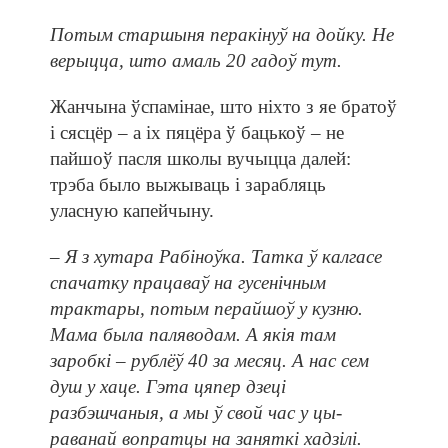
Потым старшыня перакінуў на дойку. Не
верыцца, што амаль 20 гадоў тут.
Жанчына ўспамінае, што ніхто з яе братоў
і сясцёр – а іх пяцёра ў бацькоў – не
пайшоў пасля школы вучыцца далей:
трэба было выжываць і зарабляць
уласную капейчыну.
– Я з хутара Рабіноўка. Татка ў калгасе
спачатку працаваў на гусенічным
трактары, потым перайшоў у кузню.
Мама была паляводам. А якія там
заробкі – рублёў 40 за месяц. А нас сем
душ у хаце. Гэта цяпер дзеці
разбэшчаныя, а мы ў свой час у цы­
раванай вопратцы на заняткі хадзілі.