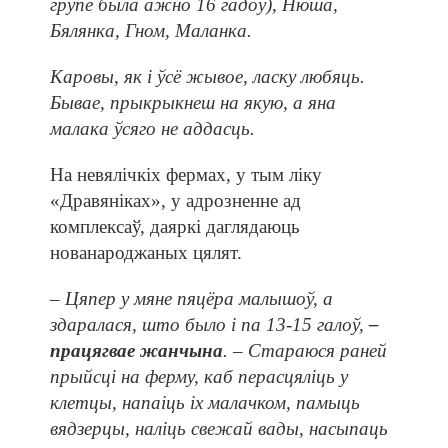
групе была ажно 16 гадоў), Нюша,
Бялянка, Гном, Маланка.
Каровы, як і ўсё жывое, ласку любяць.
Бывае, прыкрыкнеш на якую, а яна
малака ўсяго не аддасць.
На невялічкіх фермах, у тым ліку
«Дравяніках», у адрозненне ад
комплексаў, даяркі даглядаюць
нованароджаных цялят.
– Цяпер у мяне пяцёра малышоў, а
здаралася, што было і па 13-15 галоў,
–
працягвае жанчына
. – Стараюся раней
прыйсці на ферму, каб перасцяліць у
клетцы, напаіць іх малачком, памыць
вядзерцы, наліць свежай вады, насыпаць