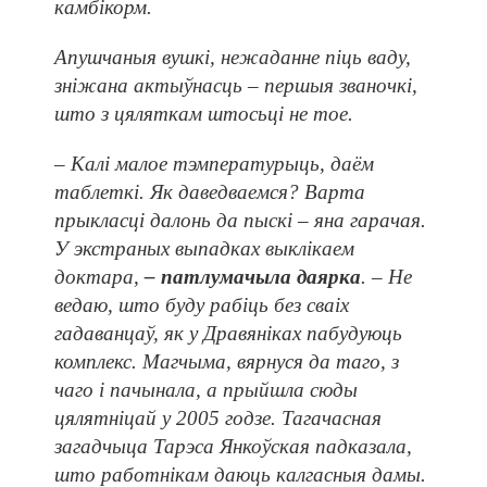
камбікорм.
Апушчаныя вушкі, нежаданне піць ваду,
зніжана актыўнасць – першыя званочкі,
што з цяляткам штосьці не тое.
– Калі малое тэмпературыць, даём
таблеткі. Як даведваемся? Варта
прыкласці далонь да пыскі – яна гарачая.
У экстраных выпадках выклікаем
доктара,
– патлумачыла даярка
. – Не
ведаю, што буду рабіць без сваіх
гадаванцаў, як у Дравяніках пабудуюць
комп­лекс. Магчыма, вярнуся да таго, з
чаго і пачынала, а прыйшла сюды
цялятніцай у 2005 годзе. Тагачасная
загадчыца Тарэса Янкоўская падказала,
што работнікам даюць калгасныя дамы.