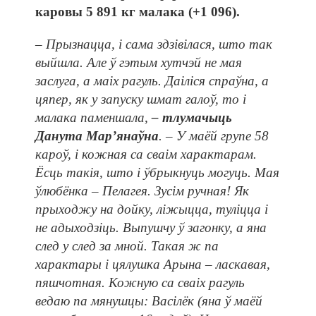
каровы 5 891 кг малака (+1 096).
– Прызнацца, і сама здзівілася, што так
выйшла. Але ў гэтым хутчэй не мая
заслуга, а маіх рагуль. Даіліся спраўна, а
цяпер, як у запуску шмат галоў, то і
малака паменшала,
– тлумачыць
Данута Мар’янаўна
. – У маёй групе 58
кароў, і кожная са сваім характарам.
Ёсць такія, што і ўбрыкнуць могуць. Мая
ўлюбёнка – Пелагея. Зусім ручная! Як
прыходжу на дойку, ліжыцца, туліцца і
не адыходзіць. Выпушчу ў загонку, а яна
след у след за мной. Такая ж па
характары і цялушка Арына – ласкавая,
пяшчотная. Кожную са сваіх рагуль
ведаю па мянушцы: Васілёк (яна ў маёй