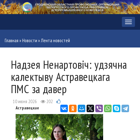
Меню
Главная
»
Новости
»
Лента новостей
Надзея Ненартовіч: удзячна
калектыву Астравецкага
ПМС за давер
10 июня 2026
202
Астравецкае