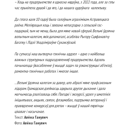
– Хоць на прадпрыемстве я адносна нядаўна, з 2022 года, але за гэты
час прыкіпела душой і да яго, і да нашага цудоўнага калектыву.
Да гэтага каля 10 гадоў была галоўным аграхімікам Астравецкага
раёна. Меліярацыя хоць і звязана непасрэдна з сельскай гас­
падаркай, тым не менш, была для мяне новай сферай. Вельмі ўдзячна
вопытным калегам, якія дапамагалі, асабліва Рыгору Сцяфанавічу
Багатку і Лідзіі Уладзіміраўне Сухажэўскай.
Па сутнасці наш вытворча-тэхнічны аддзел – адно з найбольш
важных структурных падраздзяленняў прадпрыемства. Адсюль
пачынаецца ўвасабленне ў жыццё задач па рэканструкцыі аб’ектаў,
рамонтна-тэхнічных работах і многае іншае.
…Вельмі ўдзячна калегам за давер, што абралі мяне прафсаюз­ным
лідарам. Грамадская дзейнасць адкрыла другое дыханне і дала
магчымасць рэалізаваць сябе. Паездкі і экскурсіі, удзел у шматлікіх
ініцыятывах, акцыях, святах, флэшмобах, падтрымка ветэранаў і
правядзенне конкурсаў для дзетак – жыццё ў нашай пярвічцы
цікавае і насычанае.
Текст:
Алёна Ганулич
Фото:
Алёна Ганулич