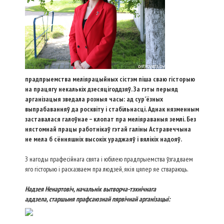
прадпрыемства меліярацый­ных сістэм піша сваю гісторыю
на працягу некалькіх дзесяцігоддзяў. За гэты перыяд
арганізацыя зведала розныя часы: ад сур’ёзных
выпрабаванняў да росквіту і стабільнасці. Аднак нязменным
заставалася галоўнае – клопат пра меліяраваныя землі. Без
нястомнай працы работнікаў гэтай галіны Астравеччына
не мела б сённяшніх высокіх ураджаяў і вялікіх надояў.
З нагоды прафесійнага свята і юбілею прадпрыемства ўзгадваем
яго гісторыю і расказваем пра людзей, якія цяпер яе ствараюць.
Надзея Ненартовіч, начальнік вытворча-тэхнічнага
аддзела, старшыня прафсаюзнай пярвічнай арганізацыі: