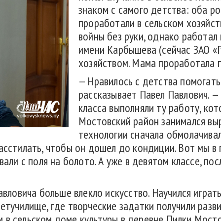
знаком с самого детства: оба р
проработали в сельском хозяйств
войны без руки, однако работал
имени Карбышева (сейчас ЗАО «Г
хозяйством. Мама проработала 
— Нравилось с детства помогать
рассказывает Павел Павлович. — 
класса выполняли ту работу, кот
Мостовский район занимался выр
технологии сначала обмолачивал
асстилать, чтобы он дошел до кондиции. Вот мы в 
вали с поля на болото. А уже в девятом классе, пос
Павловича больше влекло искусство. Научился играт
етучилище, где творческие задатки получили разв
 в сельском доме культуры в деревне Пилки Мосто