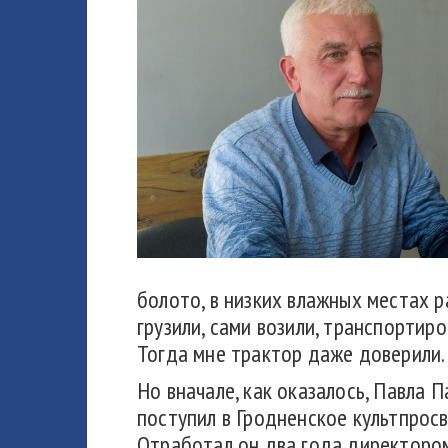
болото, в низких влажных местах р
грузили, сами возили, транспортиро
Тогда мне трактор даже доверили.
Но вначале, как оказалось, Павла 
поступил в Гродненское культпросв
Отработал он два года директором