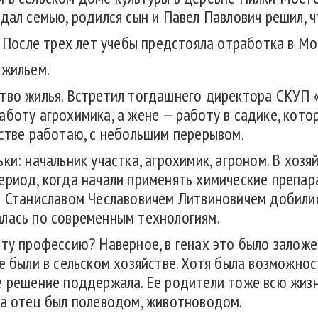
дал семью, родился сын и Павел Павлович решил, ч
. После трех лет учебы предстояла отработка в М
 жильем.
тво жилья. Встретил тогдашнего директора СКУП 
боту агрохимика, а жене — работу в садике, котор
йстве работаю, с небольшим перерывом.
ки: начальник участка, агрохимик, агроном. В хоз
ериод, когда начали применять химические препар
м Станиславом Чеславовичем Литвиновичем добились
лась по современным технологиям.
эту профессию? Наверное, в генах это было заложе
е были в сельском хозяйстве. Хотя была возможност
е решение поддержала. Ее родители тоже всю жизн
 а отец был полеводом, животноводом.