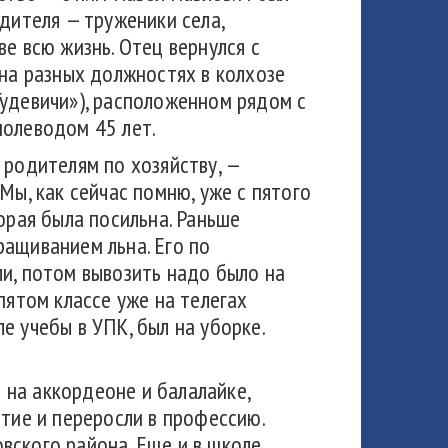
одителя — труженики села,
е всю жизнь. Отец вернулся с
 на разных должностях в колхозе
удевичи»), расположенном рядом с
полеводом 45 лет.
 родителям по хозяйству, —
Мы, как сейчас помню, уже с пятого
орая была посильна. Раньше
ащиванием льна. Его по
и, потом вывозить надо было на
пятом классе уже на телегах
ле учебы в УПК, был на уборке.
ь на аккордеоне и балалайке,
итие и переросли в профессию.
вского района. Еще и в школе