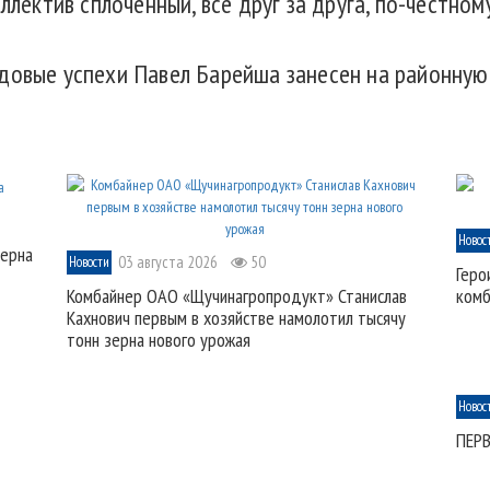
оллектив сплоченный, все друг за друга, по-честно
довые успехи Павел Барейша занесен на районную
Новос
зерна
03 августа 2026
50
Новости
Геро
Комбайнер ОАО «Щучинагропродукт» Станислав
комб
Кахнович первым в хозяйстве намолотил тысячу
тонн зерна нового урожая
Новос
ПЕР