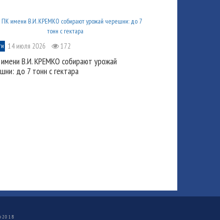
14 июля 2026
172
ти
 имени В.И. КРЕМКО собирают урожай
шни: до 7 тонн с гектара
©
2018