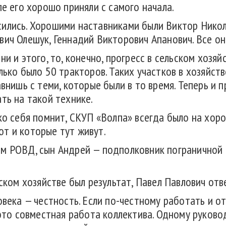
пе его хорошо приняли с самого начала.
ились. Хорошими наставниками были Виктор Никол
ич Олешук, Геннадий Викторович Апанович. Все они
ни и этого, то, конечно, прогресс в сельском хозя
ько было 50 тракторов. Таких участков в хозяйстве
авнишь с теми, которые были в то время. Теперь и 
ть на такой технике.
ко себя помнит, СКУП «Волпа» всегда было на хорош
т и которые тут живут.
м РОВД, сын Андрей — подполковник пограничной 
ьском хозяйстве был результат, Павел Павлович отв
овека — честность. Если по-честному работать и от
— это совместная работа коллектива. Одному руко