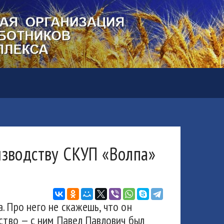
изводству СКУП «Волпа»
. Про него не скажешь, что он
йство — с ним Павел Павлович был