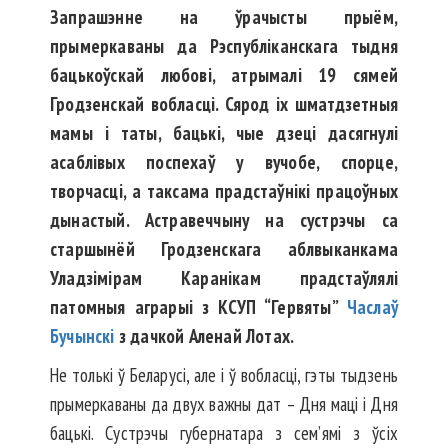
Запрашэнне на ўрачысты прыём,
прымеркаваны да Рэспубліканскага тыдня
бацькоўскай любові, атрымалі 19 сямей
Гродзенскай вобласці. Сярод іх шматдзетныя
мамы і таты, бацькі, чые дзеці дасягнулі
асаблівых поспехаў у вучобе, спорце,
творчасці, а таксама прадстаўнікі працоўных
дынастый. Астравеччыну на сустрэчы са
старшынёй Гродзенскага аблвыканкама
Уладзімірам Каранікам прадстаўлялі
патомныя аграрыі з КСУП “Гервяты”
Часлаў
Бучынскі
з дачкой Аленай Лотах.
Не толькі ў Беларусі, але і ў вобласці, гэты тыдзень
прымеркаваны да двух важны дат – Дня маці і Дня
бацькі. Сустрэчы губернатара з сем’ямі з ўсіх