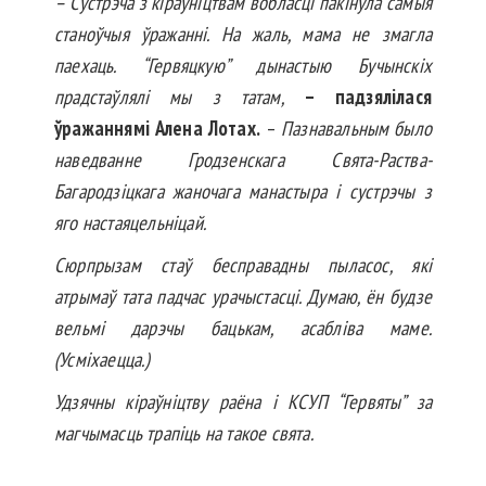
– Сустрэча з кіраўніцтвам вобласці пакінула самыя
станоўчыя ўражанні. На жаль, мама не змагла
паехаць. “Гервяцкую” дынастыю Бучынскіх
прадстаўлялі мы з татам,
– падзялілася
ўражаннямі Алена Лотах.
–
Пазнавальным было
наведванне Гродзенскага Свята-Раства-
Багародзіцкага жаночага манастыра і сустрэчы з
яго настаяцельніцай.
Сюрпрызам стаў бесправадны пыласос, які
атрымаў тата падчас урачыстасці. Думаю, ён будзе
вельмі дарэчы бацькам, асабліва маме.
(Усміхаецца.)
Удзячны кіраўніцтву раёна і КСУП “Гервяты” за
магчымасць трапіць на такое свята.