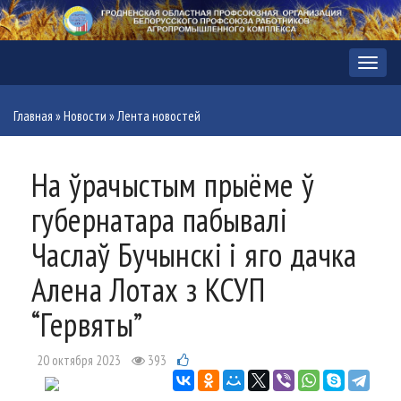
Меню
Главная
»
Новости
»
Лента новостей
На ўрачыстым прыёме ў
губернатара пабывалі
Часлаў Бучынскі і яго дачка
Алена Лотах з КСУП
“Гервяты”
20 октября 2023
393