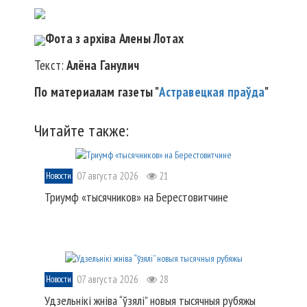
Фота з архіва Алены Лотах
Текст:
Алёна Ганулич
По материалам газеты "
Астравецкая праўда
"
Читайте также:
07 августа 2026
21
Новости
Триумф «тысячников» на Берестовитчине
07 августа 2026
28
Новости
Удзельнікі жніва “ўзялі” новыя тысячныя рубяжы