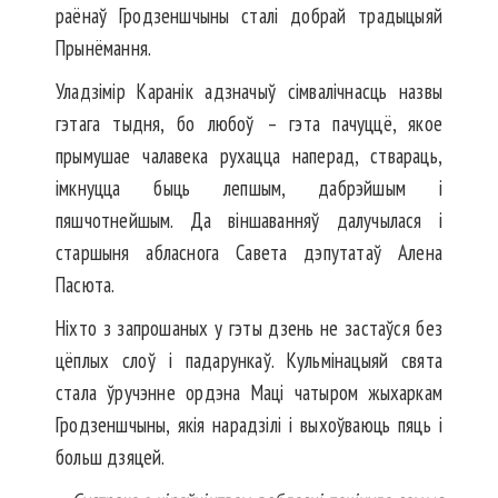
раёнаў Гродзеншчыны сталі добрай традыцыяй
Прынёмання.
Уладзімір Каранік адзначыў сімвалічнасць назвы
гэтага тыдня, бо любоў – гэта пачуццё, якое
прымушае чалавека рухацца наперад, ствараць,
імкнуцца быць лепшым, дабрэйшым і
пяшчотнейшым. Да віншаванняў далучылася і
старшыня абласнога Савета дэпутатаў Алена
Пасюта.
Ніхто з запрошаных у гэты дзень не застаўся без
цёплых слоў і падарункаў. Кульмінацыяй свята
стала ўручэнне ордэна Маці чатыром жыхаркам
Гродзеншчыны, якія нарадзілі і выхоўваюць пяць і
больш дзяцей.