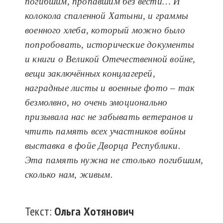
погибшим, пропавшим без вести… И
колокола спаленной Хатыни, и граммы
военного хлеба, который можно было
попробовать, исторические д
окументы
и книги о Великой Отечественной войне,
вещи заключённых концлагерей,
наградные листы и военные фото – так
безмолвно, но очень эмоционально
призывала нас не забывать ветеранов и
чтить память всех участников войны
выставка в фойе Дворца Республики.
Эта
память
нужна
не
столько
погибшим
,
сколько
нам
,
живым
.
Текст:
Ольга
Хотянович