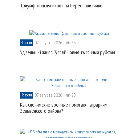
Триумф «тысячников» на Берестовитчине
07 августа 2026
33
Новости
Удзельнікі жніва “ўзялі” новыя тысячныя рубяжы
07 августа 2026
28
Новости
Как слонимские военные помогают аграриям
Зельвенского района?