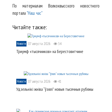
По материалам Волкоквысского новостного
портала
"Наш час"
Читайте также:
07 августа 2026
34
Новости
Триумф «тысячников» на Берестовитчине
07 августа 2026
41
Новости
Удзельнікі жніва “ўзялі” новыя тысячныя рубяжы