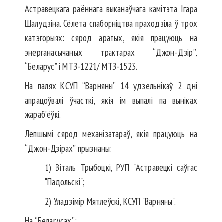
Астравецкага раённага выканаўчага камітэта Ігара
Шалудзіна. Сёлета спаборніцтва праходзіла ў трох
катэгорыях: сярод аратых, якія працуюць на
энерганасычаных трактарах “Джон-Дзір”,
“Беларус” і МТЗ-1221/ МТЗ-1523.
На палях КСУП “Варняны” 14 удзельнікаў 2 дні
апрацоўвалі ўчасткі, якія ім выпалі па выніках
жараб’ёўкі.
Лепшымі сярод механізатараў, якія працуюць на
“Джон-Дзірах” прызнаны:
1) Віталь Трыбоцкі, РУП "Астравецкі саўгас
"Падольскі";
2) Уладзімір Мятлеўскі, КСУП "Варняны".
На “Беларусах”: