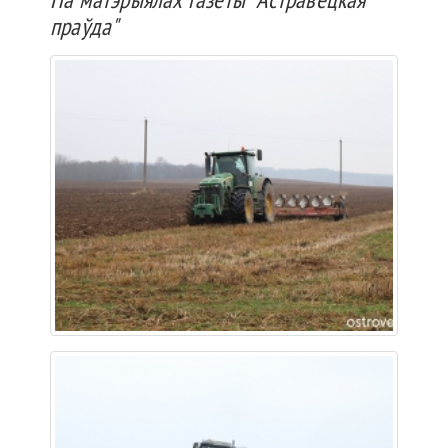
праўда"