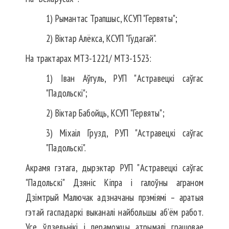
1) Рымантас Трапшыс, КСУП "Гервяты";
2) Віктар Алёкса, КСУП "Гудагай".
На трактарах МТЗ-1221/ МТЗ-1523:
1) Іван Аўгуль, РУП "Астравецкі саўгас
"Падольскі";
2) Віктар Бабойць, КСУП "Гервяты";
3) Міхаіл Грузд, РУП "Астравецкі саўгас
"Падольскі".
Акрамя гэтага, дырэктар РУП "Астравецкі саўгас
"Падольскі" Дзяніс Кіпра і галоўны аграном
Дзімтрый Малючак адзначаны прэміямі – аратыя
гэтай гаспадаркі выканалі найбольшы аб’ём работ.
Усе ўдзельнікі і пераможцы атрымалі грашовае