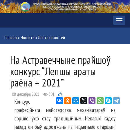
Меню
Главная
»
Новости
»
Лента новостей
На Астравеччыне прайшоў
конкурс “Лепшы араты
раёна – 2021”
08 декабря 2021
501
Конкурс
прафесійнага майстэрства механізатараў на
ворыве ўжо стаў традыцыйным. Некалькі гадоў
назад ён быў адроджаны па ініцыятыве старшыні