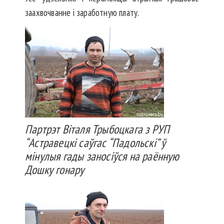
заахвочванне і заработную плату.
Партрэт Віталя Трыбоцкага з РУП
“Астравецкі саўгас “Падольскі” ў
мінулыя гады заносіўся на раённую
Дошку гонару