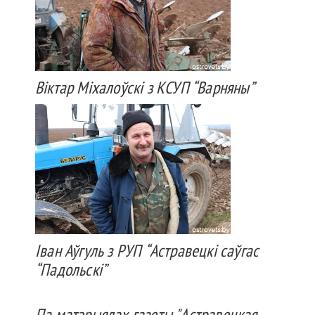
Віктар Міхалоўскі з КСУП “Варняны”
Іван Аўгуль з РУП “Астравецкі саўгас
“Падольскі”
Па матэрыялах газеты "Астравецкая