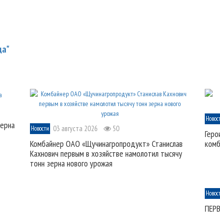
да"
Новос
зерна
03 августа 2026
50
Новости
Геро
Комбайнер ОАО «Щучинагропродукт» Станислав
комб
Кахнович первым в хозяйстве намолотил тысячу
тонн зерна нового урожая
Новос
ПЕР