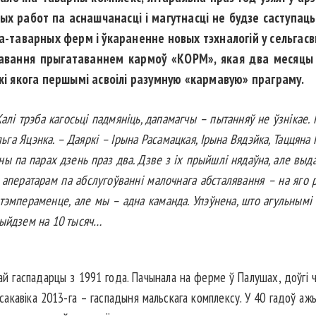
ых работ па аснашчанасці і магутнасці не будзе саступаць
на-таварных ферм і ўкараненне новых тэхналогій у сельгас
равання прыгатаваннем кармоў «КОРМ», якая два месяцы 
ікі якога першымі асвоілі разумную «кармавую» праграму.
алі трэба кагосьці падмяніць, дапамагчы – пытанняў не ўзнікае. Н
ьга Яцэнка. – Даяркі – Ірына Расамацкая, Ірына Вядэйка, Таццяна
 па парах дзень праз два. Дзве з іх прыйшлі нядаўна, але выдат
уе аператарам па абслугоўванні малочнага абсталявання – на яго
тэмпераменце, але мы – адна каманда. Упэўнена, што агульнымі н
ый­дзем на 10 тысяч…
ай гаспадарцы з 1991 года. Пачынала на ферме ў Палушах, доўгі 
сакавіка 2013-га – гас­падыня мальскага комплексу. У 40 гадоў а