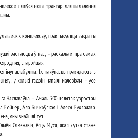
мплексе з’явіўся новы трактар для выдалення
рашны.
 гудагайскіх комплексаў, практыкуецца закрыты
лушкі застаюцца ў нас, – расказвае пра самых
 сярэдняя, старэйшая.
ся імунаглабуліны. Іх наяўнасць правяраюць з
няў, у колькі гадзін напаілі малозівам – усе
ьга Чаславаўна. – Амаль 300 цялятак узростам
а Бейнер, Ала Бычкоўская і Алеся Бухвалава.
нена, яны знайшлі тут.
Сямён Сямёнавіч, ёсць Муся, якая хутка стане
а.