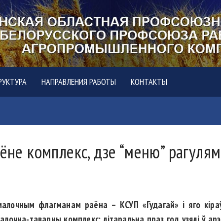
РУКТУРА
НАПРАВЛЕНИЯ РАБОТЫ
КОНТАКТЫ
аёне комплекс, дзе “меню” рагуля
малочным флагманам раёна – КСУП «Гудагай» і яго кіра
малочна-таварны комплекс; літаральна праз год узялі ў а