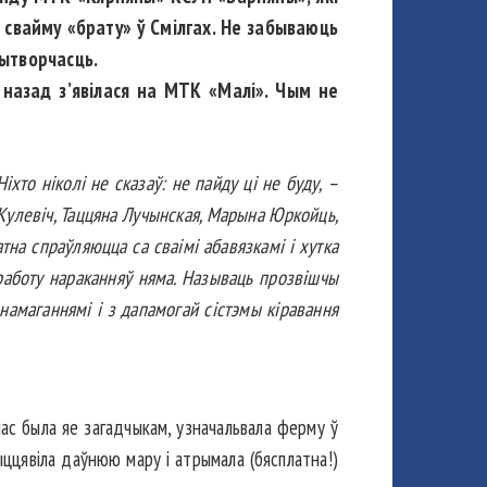
 свайму «брату» ў Смілгах. Не забываюць
вытворчасць.
назад з’явілася на МТК «Малі». Чым не
іхто ніколі не сказаў: не пайду ці не буду, –
 Кулевіч, Таццяна Лучынская, Марына Юркойць,
на спраўляюцца са сваімі абавязкамі і хутка
 работу нараканняў няма. Называць прозвішчы
ама­ганнямі і з дапамогай сістэмы кіравання
час была яе загадчыкам, узначальвала ферму ў
жыццявіла даўнюю мару і атрымала (бясплатна!)