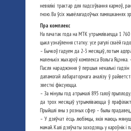
невялікі трактар для падсоўвання кармоў, р
гною. Ва ўсіх жывёлагадоўчых памяшканнях зр
Пра комплекс
На пачатак года на МТК утрымлі­ваецца 1 760 
цыкл узнаўлення статку: усе рагулі сваёй гадо
– Бычкоў гадуем да 2-3 месяцаў, потым адпра
маленькіх жыхароў комплекса Вольга Яцэнка. –
Пасля нараджэння ў першыя некалькі гадзін ц
дапамогай лабараторнага аналізу ў райветста
звесткі фіксуюцца.
– За мінулы год атрымалі 895 галоў прыплоду
да трох месяцаў утрымліваюцца ў прафілакто
Прыйшлі яны з розных сфер – былы прадавец, в
– У дзяўчат ёсць любімцы, якія маюць мянуш­
мамай. Калі дзяўчаты заходзяць у кароўнік і п