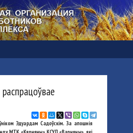
м распрацоўвае
ўніком Эдуардам Садоўскім. За апошнія
рэнду МТК «Кярняны» КСУП «Варняны», які