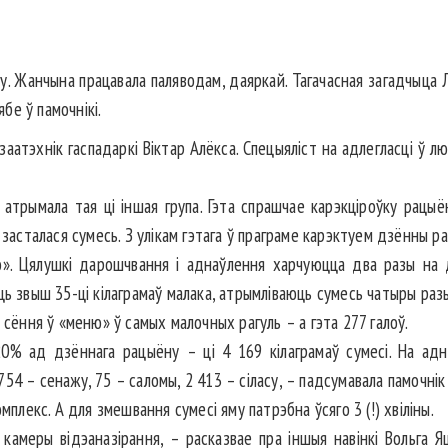
ксу. Жанчына працавала паляводам, даяркай. Тагачасная загадчыц
ябе ў памочнікі.
аатэхнік гаспадаркі Віктар Алёкса. Спецыяліст на адлегласці ў
ў атрымала тая ці іншая група. Гэта спрашчае карэкціроўку рацы
 засталася сумесь. З улікам гэтага ў праграме карэктуем дзённы р
». Цялушкі дарошчвання і аднаўлення хар­чуюцца два разы на д
ь звыш 35-ці кілаграмаў мала­ка, атрымліваюць сумесь чатыры разы
 сёння ў «меню» ў самых малочных рагуль – а гэта 277 галоў.
20% ад дзённага рацыёну – ці 4 169 кілаграмаў сумесі. На адн
, 754 – сенажу, 75 – саломы, 2 413 – сіласу, – падсумавала памочні
м­плекс. А для змешвання сумесі яму патрэбна ўсяго 3 (!) хвіліны.
 камеры відэаназірання, – расказвае пра іншыя навінкі Вольга Я