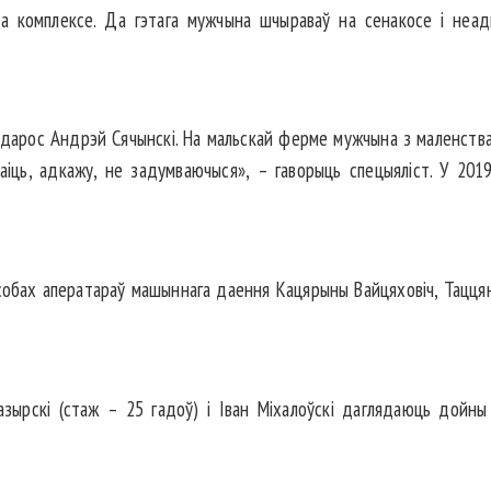
на комплексе. Да гэтага мужчына шчыраваў на сенакосе і неа
арос Андрэй Сячынскі. На мальскай ферме мужчына з маленства 
таіць, адкажу, не задумваючыся», – гаворыць спецыяліст. У 20
асобах аператараў машыннага даення Кацярыны Вайцяховіч, Тацця
ырскі (стаж – 25 гадоў) і Іван Мі­халоўскі даглядаюць дойны с