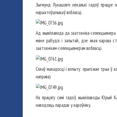
Зыгмунд Лукашэвіч некалькі гадоў працуе 
нарыхтоўшчыкаў вобласці.
Ад жывёлавода да заатэхніка-селекцыянера д
мяне рабудзі і запытай, дзе якая карова с
заатэхнікам-селекцыянерам вобласці.
Сплаў маладосці і вопыту: прыгожае трыа ў 
направа)
На працягу сямі гадоў жывёлаводы Юрый Каз
наводзяць парадак у кароўніку.