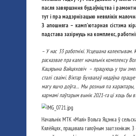
пасля завяршэння будаўніцтва і рамонтн
тут і пра мадэрнізацыю невялікіх малоч
З апошняга – камп’ютарная сістэма кі
падстава зазірнуць на комплекс, работн
– У нас 33 работнікі. Усцешана калектывам. К
расказвае пра калег начальнік комплексу Вол
Кацярына Вайцяховіч – працуюць у тры змены
сталі сваімі. Віктар Бухвалаў нядаўна прац
магу яшчэ доўга… Мы розныя па ха­рактары, 
кармамі паўтарым вынік 2021-га ці хоць бы в
Начальнік МТК «Малі» Вольга Яцэнка ў сельск
Кялёйцях, працавала галоўным заатэхнікам. З 