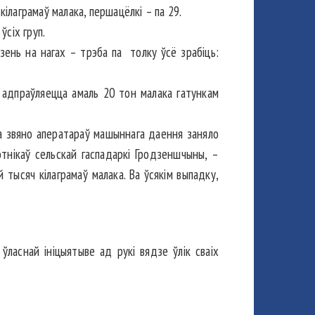
ілаграмаў малака, першацёлкі – па 29.
ўсіх груп.
зень на нагах – трэба па толку ўсё зра­біць:
 адпраўляецца амаль 20 тон малака гатункам
ша звяно аператараў машыннага даення заняло
тнікаў сельскай гаспадаркі Гродзеншчыны, –
 тысяч кілаграмаў малака. Ва ўсякім выпадку,
ласнай ініцыятыве ад рукі вядзе ўлік сваіх