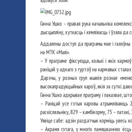
адбыўся збой.
Ганна Ушко – правая рука начальніка компле
дысцыпліну, хуткасць і кемлівасць і ўзяла да с
Аддалены доступ да праграмы мае і галоўны з
на МТК «Малі».
– У праграме фіксуецца, колькі і якіх кармо
раніцай у аднаго з гуртоў на кармавых сталах
Дарэчы, у розных груп жывёл рознае «меню
высокапрадукцыйных кароў, якія за суткі даюц
Ганна Ушко адкрывае праграму і паказвае, што
– Раніцай усе гэтыя каровы атрымліваюць 
раскісляльніку, 829 – камбікорму, 75 – патакі
Уявіце сабе: адзін раздатчык корміць увесь ко
– Акрамя гэтага, у многіх памяшканнях ёсць