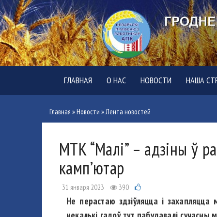
ГЛАВНАЯ
О НАС
НОВОСТИ
НАША СТ
Главная
»
Новости
»
Лента новостей
МТК “Малі” – адзіны ў р
камп’ютар
31 января 2023
390
Не перастаю здзіўляцца і захапляцца 
некалькі гадоў тут пабудавалі сучасны 