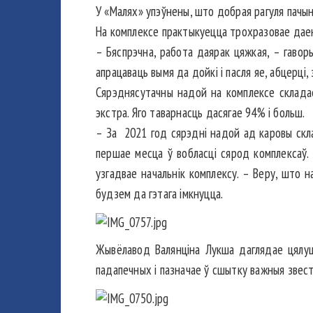
У «Малях» упэўнены, што добрая рагуля пачын
На комплексе практыкуецца трохразовае даенне:
– Бяспрэчна, работа даярак цяжкая, – гаворы
апрацаваць вымя да дойкі і пасля яе, абцерці,
Сярэднясутачны надой на комплексе складае
экстра. Яго таварнасць дасягае 94% і больш.
– За 2021 год сярэдні надой ад каровы скла
першае месца ў вобласці сярод комплексаў.
узгадвае начальнік комплексу. – Веру, што н
будзем да гэтага імкнуцца.
Жывёлавод Валянціна Лукша даглядае цялуша
падапечных і пазначае ў сшытку важныя звест