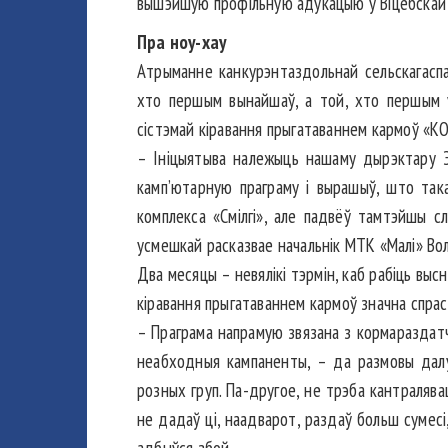
вы­шэй­шую профільную адукацыю ў Віцебскай
Пра ноу-хау
Атрыманне канкурэнтаздольнай сельска­гасп
хто першым вынайшаў, а той, хто першым ук
сістэмай кіравання прыгатаваннем кармоў «К
– Ініцыятыва належыць нашаму дырэктару Э
камп’ютарную праграму і вырашыў, што так
комплекса «Смілгі», але падвёў тамтэйшы сл
усмешкай расказвае начальнік МТК «Малі» Вол
Два месяцы – невялікі тэрмін, каб рабіць выс
кіравання прыгатаваннем кармоў значна спрас
– Праграма напрамую звязана з корма­раздат­
неабходныя кампаненты, – да размовы далу
розных груп. Па-другое, не трэба кантралява
не дадаў ці, наадварот, раздаў больш сумесі