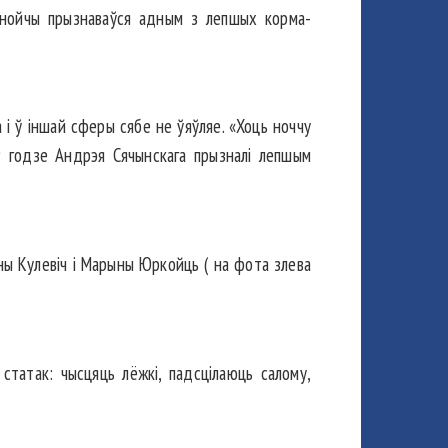
днойчы прызна­ваўся адным з лепшых корма­
і ў іншай сферы сябе не ўяўляе. «Хоць ноччу
19 годзе Андрэя Сячынскага прызналі лепшым
ны Кулевіч і Марыны Юркойць ( на фота злева
татак: чысцяць лёжкі, падсцілаюць сало­му,