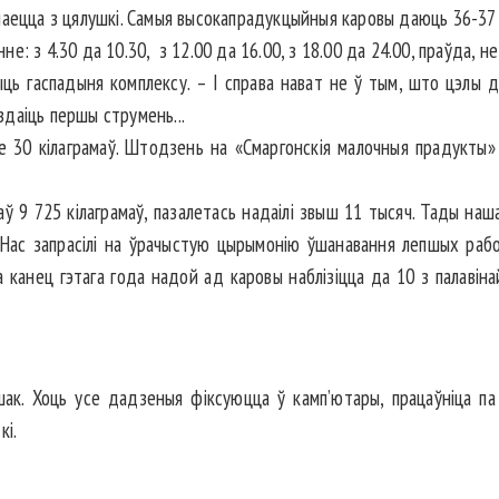
аецца з цялушкі. Самыя высокапрадукцыйныя каровы даюць 36-37 к
 з 4.30 да 10.30, з 12.00 да 16.00, з 18.00 да 24.00, праўда, не 
ць гаспадыня комплексу. – І справа нават не ў тым, што цэлы д
 здаіць першы струмень...
 30 кілаграмаў. Штодзень на «Смаргонскія малочныя прадукты»
ў 9 725 кілаграмаў, пазалетась надаілі звыш 11 тысяч. Тады на
 Нас запрасілі на ўрачыстую цырымонію ўшанавання лепшых рабо
а канец гэтага года надой ад каровы наблізіцца да 10 з палавінай
к. Хоць усе да­дзеныя фіксуюцца ў камп’ютары, працаўніца па ў
кі.