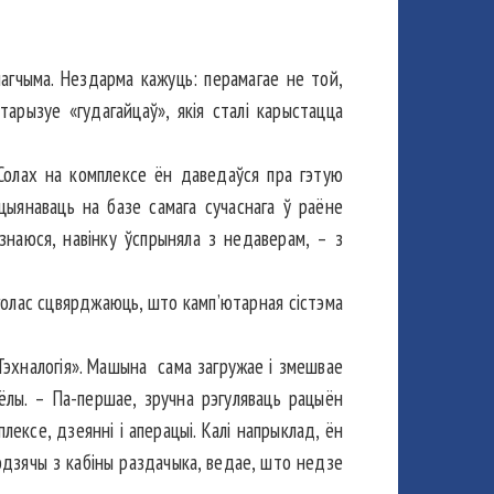
агчыма. Нездарма кажуць: перамагае не той,
арызуе «гудагайцаў», якія сталі карыстацца
Солах на комплексе ён даведаўся пра гэтую
ыянаваць на базе самага сучаснага ў раёне
ызнаюся, навінку ўспрыняла з недаверам, – з
н голас сцвярджаюць, што камп’ютарная сістэма
 Тэхналогія». Машына сама загружае і змешвае
лы. – Па-першае, зручна рэгуляваць рацыён
ексе, дзеянні і аперацыі. Калі напрыклад, ён
ходзячы з кабіны раздачыка, ведае, што недзе