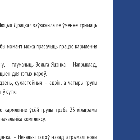
а Люцыя Драцкая заўважыла яе ўменне трымаць
 любы момант можа прасачыць працэс кармлення
ёну, – тлумачыць Вольга Яцэнка. – Напрыклад,
ацыён для гэтых кароў.
зень, сухастойныя – адзін, а чатыры групы
 ў суткі.
о кармленне ўсёй групы трэба 23 кілаграмы
к начальніка комплексу.
цэнка. – Некалькі гадоў назад атрымалі новы