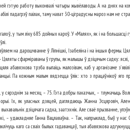
аней гэтую работу выконвалі чатыры жывёлаводы. А на днях на ко
абілі падагрэў паілак, таму нават 30-ціградусны мароз нам не ст
галоў, у тым ліку 685 дойных кароў. У «Малях», як і на большасці
ўлі.
ўляем на дарошчванне ў Ліпнішкі, Ізабеліна і на іншыя фермы. Ця
 Цяляты сфарміраваны ў групы, як малышы ў дзіцячым садку: яслі,
яля абавязкова трэба выпаіць малозівам, каб у арганізаме з’явілі
нцыі. Па кожным малым вядзецца ўлік: хто з працаўнікоў яго пры
, у сярэднім за месяц – 75. Гэта добры паказчык, – тлумачыць Вол
рыі. Іх, як уласных дзяцей, даглядаюць Жанна Эсцяровіч, Ален
ыхавальнік дзіцячага садка, заатэхнік. Але сваё прызванне, упэў
кі, – удакладняе Ганна Вацлаваўна. – Так, напрыклад, быў у нас 
аклічуць каго са сваіх былых гадаванцаў, тыя абавязкова адгукнуцц