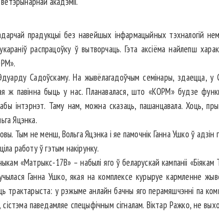
 ветэрынарнай акадэміі.
адарчай прадукцыі без навейшых інфармацыйных тэхналогій нем
араніў распрацоўку ў вытворчаць. Гэта аксіёма найлепш характ
ОРМ».
дуарду Садоўскаму. На жывёлагадоўчым семі­нары, здаецца, у 
ая ж павінна быць у нас. Планавалася, што «КОРМ» будзе функц
абы інтэрнэт. Таму нам, можна сказаць, пашанцавала. Хоць, пр
ьга Яцэнка.
новы. Тым не менш, Вольга Яцэнка і яе памочнік Ганна Ушко ў адзі
ціла работу ў гэтым накірунку.
чыкам «Матрыкс-17В» – набылі яго ў беларускай кампаніі «Біякам
чылася Ганна Ушко, якая на комплексе курыруе кармленне жывё
ць трактарыста: у рэжыме анлайн бачны яго перамяшчэнні па компл
, сістэма паведамляе спецыфічным сігналам. Віктар Ражко, не вы