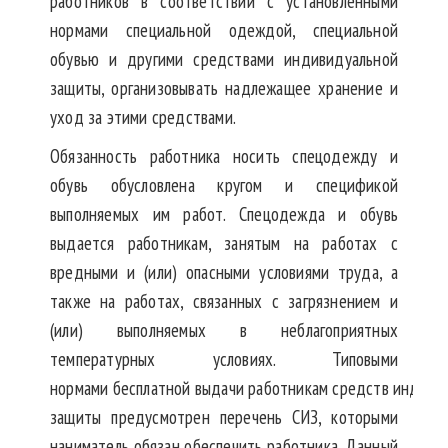
работников в соответствии с установленными
нормами специальной одеждой, специальной
обувью и другими средствами индивидуальной
защиты, организовывать надлежащее хранение и
уход за этими средствами.
Обязанность работника носить спецодежду и
обувь обусловлена кругом и спецификой
выполняемых им работ. Спецодежда и обувь
выдается работникам, занятым на работах с
вредными и (или) опасными условиями труда, а
также на работах, связанных с загрязнением и
(или) выполняемых в неблагоприятных
температурных условиях. Типовыми
норм
ами
бесплатной
выдачи
работникам
средств
индивид
защиты
предусмотрен перечень СИЗ, которыми
наниматель обязан обеспечить работника. Данный