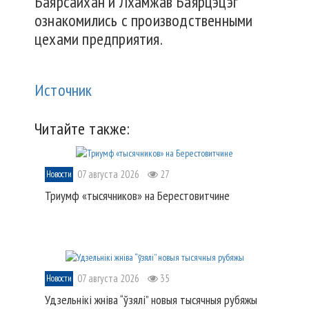
Баярсайхан и Лхамжав Баярцэцэг
ознакомились с производственными
цехами предприятия.
Источник
Читайте также:
07 августа 2026
27
Новости
Триумф «тысячников» на Берестовитчине
07 августа 2026
35
Новости
Удзельнікі жніва “ўзялі” новыя тысячныя рубяжы