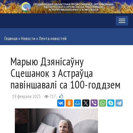
Меню
Главная
»
Новости
»
Лента новостей
Марыю Дзянісаўну
Сцешанок з Астраўца
павіншавалі са 100-годдзем
19 февраля 2025
717