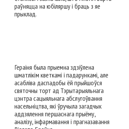
раўняцца на юбіляршу і браць з яе
прыклад.
Гераіня была прыемна здзіўлена
шматлікім кветкамі і падарункамі, але
асабліва даспадобы ёй прыйшоўся
святочны торт ад Тэрытарыяльнага
цэнтра сацыяльнага абслугоўвання
насельніцтва, які ўручыла загадчык
аддзялення першаснага прыёму,
аналізу, інфармавання і прагназавання