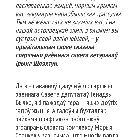
пасляваеннае жыццё. Чорным крылом
вас закранула чарнобыльская трагедыя.
Тым не менш гэта не зламіла вас, і на
нашай астравецкай зямлі з блізкімі вы
сустрэлі свой вялікі юбілей,
– у
прывітальным слове сказала
старшыня раённага савета ветэранаў
Ірына Шляхтун
.
Да віншаванняў далучыўся старшыня
раённага Савета дэпутатаў Генадзь
Бычко, які пажадаў гераіні яшчэ доўгіх
гадоў жыцця. А галоўны бухгалтар
райкама прафсаюза работнікаў
аграпрамысловага комплексу Марыя
Станкевіч зазначыла, што многім варта