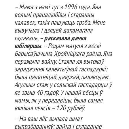
– Мама з намі тут з 1996 года. Яна
вельмі працалюбівы і старанны
чалавек, такіх пашукаць трэба. Мяне
вывучыла і дзяцей дапамагала
гадаваць,
– расказала дачка
юбіляршы
. – Родам матуля з вёскі
Барысаўшчына Хройніцкага раёна. Яна
перажыла вайну. Стаяла ля вытокаў
зараджэння калектыўнай гаспадаркі:
была цялятніцай, даяркай, паляводам.
Агульны стаж у сельскай гаспадарцы ў
яе звыш 40 гадоў. У нашай вёсцы ў
мамы, як у перадавіцы, была самая
вялікая пенсія – 120 рублёў.
– На ваш лёс выпала шмат
выпрабаванняў: вайна і складанае