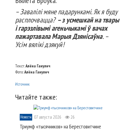
Віялета Броўка.
– Завалілі мяне падарункамі. Як я буду
расплочвацца?
– з усмешкай на твары
і гарэзлівымі агеньчыкамі ў вачах
пажартавала Марыя Дзянісаўна
. –
Усім вялікі дзякуй!
Текст:
Алёна Ганулич
Фото:
Алёна Ганулич
Источник
Читайте также:
07 августа 2026
26
Новости
Триумф «тысячников» на Берестовитчине