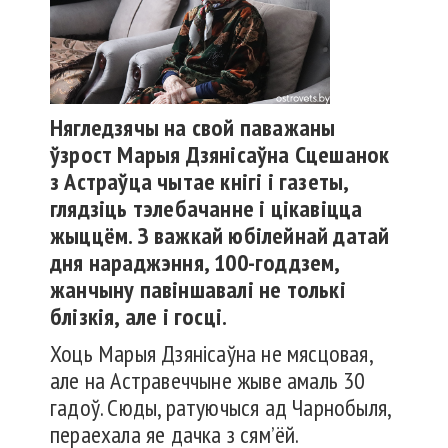
Нягледзячы на свой паважаны
ўзрост Марыя Дзянісаўна Сцешанок
з Астраўца чытае кнігі і газеты,
глядзіць тэлебачанне і цікавіцца
жыццём. З важкай юбілейнай датай
дня нараджэння, 100-годдзем,
жанчыну павіншавалі не толькі
блізкія, але і госці.
Хоць Марыя Дзянісаўна не мясцовая,
але на Астравеччыне жыве амаль 30
гадоў. Сюды, ратуючыся ад Чарнобыля,
пераехала яе дачка з сям’ёй.