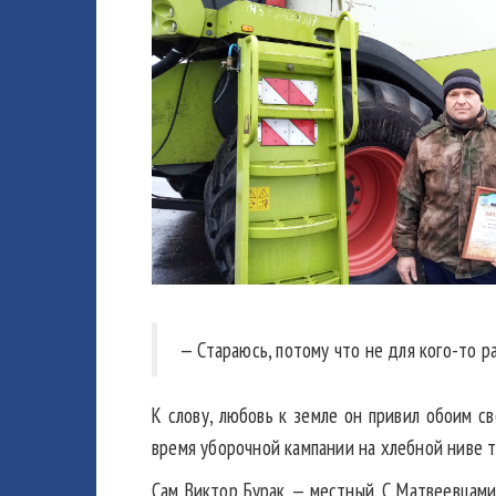
— Стараюсь, потому что не для кого-то р
К слову, любовь к земле он привил обоим с
время уборочной кампании на хлебной ниве 
Сам Виктор Бурак — местный. С Матвеевцами с