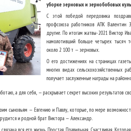
уборке зерновых и зернобобовых куль
С этой победой передовика поздрави
профсоюза работников АПК Валентин З
другие. По итогам жатвы-2021 Виктор Ив
намолотивший больше четырех тысяч то
около 2 100 т — зерновых.
О его достижениях на страницах газеты
многих видах сельскохозяйственных раб
получает заслуженные награды на районном
аботаю, а для себя, — раскрывает секрет высоких результатов св
воим сыновьям — Евгению и Павлу, которые, по мере возможност
трудится и родной брат Виктора — Александр.
вязана вся его жизнь. Простая. Правильная. Счастливая. Котора