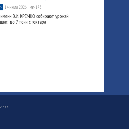
14 июля 2026
173
ти
 имени В.И. КРЕМКО собирают урожай
шни: до 7 тонн с гектара
©
2018