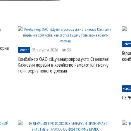
Новос
зерна
03 августа 2026
55
Новости
Геро
Комбайнер ОАО «Щучинагропродукт» Станислав
комб
Кахнович первым в хозяйстве намолотил тысячу
тонн зерна нового урожая
Новос
ПЕР