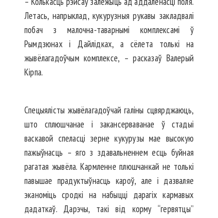
– Колькасць рэйсаў залежыць ад аддаленасці поля.
Летась, напрыклад, кукурузныя рукавы закладвалі
побач з малочна-таварнымі комплексамі ў
Рымдзюнах і Дайлідках, а сёлета толькі на
жывёлагадоўчым комплексе, – расказаў Валерый
Кірпа.
Спецыялісты жывёлагадоўчай галіны сцвярджаюць,
што сплюшчанае і закансерваванае ў стадыі
васкавой спеласці зерне кукурузы мае высокую
пажыўнасць – яго з здавальненнем есць буйная
рагатая жывёла. Кармленне плюшчанкай не толькі
павышае прадуктыўнасць кароў, але і дазваляе
эканоміць сродкі на набыцці дарагіх кармавых
дадаткаў. Дарэчы, такі від корму “гервятцы”