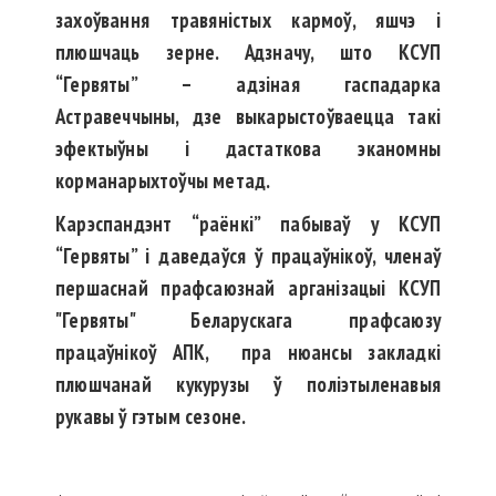
захоўвання травяністых кармоў, яшчэ і
плюшчаць зерне. Адзначу, што КСУП
“Гервяты” – адзіная гаспадарка
Астравеччыны, дзе выкарыстоўваецца такі
эфектыўны і дастаткова эканомны
корманарыхтоўчы метад.
Карэспандэнт “раёнкі” пабываў у КСУП
“Гервяты” і даведаўся ў працаўнікоў, членаў
першаснай прафсаюзнай арганізацыі КСУП
"Гервяты" Беларускага прафсаюзу
працаўнікоў АПК, пра нюансы закладкі
плюшчанай кукурузы ў поліэтыленавыя
рукавы ў гэтым сезоне.