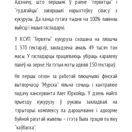
Адзначу, што першымі ў раёне “гервятцы” і
“гудагайцы” завяршылі нарыхтоўку сіласу з
кукурузы. Да канца гэтага тыдня на 100% павінны
выйсці і іншыя гаспадаркі.
У КСУП “Гервяты” кукуруза скошана на плошчы
1 370 гектараў, закладзена амаль 49 тысяч тон
масы. У гаспадарцы працягваюць убіраць каралеву
палёў на зерне. На гэтыя мэты адвялі 150 гектараў.
Не першы сезон за работай плюшчылкі фінскай
вытворчасці “Мурска” пільна сочыць і кантралюе
падачу кансерванта Алег Юркойць. У дзень майго
прыезду кукурузу ў рукавы закладвалі на
тэрыторыі комплексу па дарошчванні і адкорме
буйной рагатай жывёлы – і гэта была трэцяя па ліку
“каўбаска”.