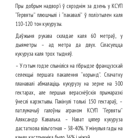
Пры добрым надвор’і ў сярэднім за дзень у КСУП
“Гервяты” плюшчылі і “пакавалі” ў поліэтылен каля
110-120 тон кукурузы.
Даўжыня рукава складае каля 60 метраў, у
дыяметры – ад метра да двух. Сіласуецца
кукуруза каля трох тыдняў.
– У гэтым годзе спыніліся на гібрыдзе французскай
селекцыі першага пакалення “корынд”. Спачатку
планавалі абмалаціць кукурузу на зерне на 300
гектарах, але першыя вераснёўскія прымаразкі
ўнеслі карэктывы. Пакінулі толькі 150 гектараў, –
патлумачыў галоўны аграном КСУП “Гервяты”
Аляксандр Кавалька. – Нават цяпер кукуруза
дастаткова вільготная – 38-40%. У мінулыя гады на
канец кастрычніка было 36% і ніжэй.