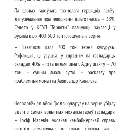
Па словах галоўнага тэхнолага гервяцкіх палёў,
дапушчальная пры плюшчэнні вільготнасць – 38%.
Сёлета ў КСУП “Гервяты” плануюць закласці ў
рукавы каля 400-500 тон плюшчанага зерня.
– Назапасілі каля 700 тон зерня кукурузы.
Рэфакцыя, ці ўсушка, у сярэднім па гаспадарцы
складае 40% – гэта вельмі шмат. Адну шахту – 70
тон – сушым амаль суткі, – расказаў пра
праблемныя моманты Аляксандр Кавалька.
Непадалёк ад вёскі Гродзі кукурузу на зерне ўбіраў
адзін з самых вопытных механізатараў гаспадаркі
– Іосіф Масевіч. Аксакал камбайнерскай справы
штогод абмалочвае не толькі збожжа, але і