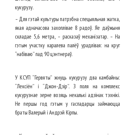
кукурузу.
– Для гэтай культуры патрэбна спецыяльная жатка,
якая адначасова захоплівае 8 радоў. Яе даўжыня
складае 5,6 метра, – расказаў механізатар. – На
гэтым участку каралева палёў урадлівая: на круг
“набіваю” пад 90 цэнтнераў.
У КСУП “Гервяты” жнуць кукурузу два камбайны:
“Лексіён” і “Джон-Дзір”. З поля на комплекс
кукурузнае зерне возяць некалькі адзінак тэхнікі.
Не першы год гэтым у гаспадарцы займаюцца
браты Валерый і Андрэй Кірпы.