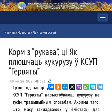
Меню
Главная
»
Новости
»
Лента новостей
Корм з “рукава”, ці Як
плюшчаць кукурузу ў КСУП
“Гервяты”
08 ноября 2022
392
Трэці год запар у
КСУП “Гервяты” нарыхтоўваюць кукурузу не
зусім традыцыйным спосабам. Акрамя таго,
што масу закладваюць у ёмістасці для