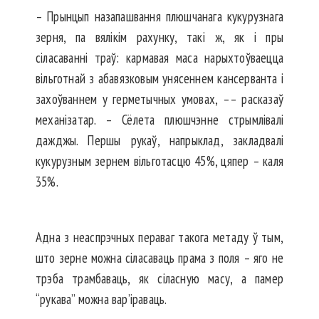
– Прынцып назапашвання плюшчанага кукурузнага
зерня, па вялікім рахунку, такі ж, як і пры
сіласаванні траў: кармавая маса нарыхтоўваецца
вільготнай з абавязковым унясеннем кансерванта і
захоўваннем у герметычных умовах, –– расказаў
механізатар. – Сёлета плюшчэнне стрымлівалі
дажджы. Першы рукаў, напрыклад, закладвалі
кукурузным зернем вільготасцю 45%, цяпер – каля
35%.
Адна з неаспрэчных пераваг такога метаду ў тым,
што зерне можна сіласаваць прама з поля – яго не
трэба трамбаваць, як сіласную масу, а памер
“рукава” можна вар’іраваць.