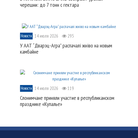
черешни: до 7 тонн с гектара
14 июля 2026
295
Новости
У ААТ “Дварэц-Агра” распачалі жніво на новым
камбайне
14 июля 2026
119
Новости
Слонимчане приняли участие в республиканском
празднике «Купалье»