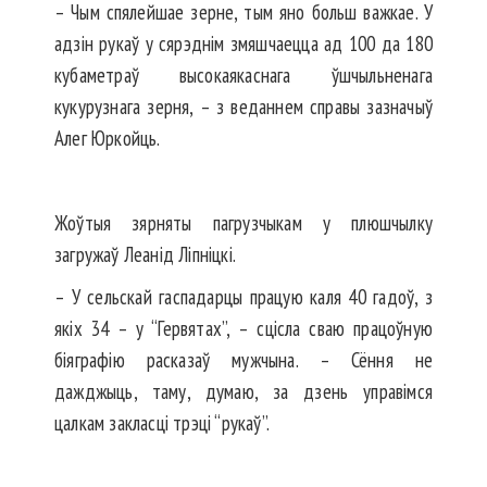
– Чым спялейшае зерне, тым яно больш важкае. У
адзін рукаў у сярэднім змяшчаецца ад 100 да 180
кубаметраў высокаякаснага ўшчыльненага
кукурузнага зерня, – з веданнем справы зазначыў
Алег Юркойць.
Жоўтыя зярняты пагрузчыкам у плюшчылку
загружаў Леанід Ліпніцкі.
– У сельскай гаспадарцы працую каля 40 гадоў, з
якіх 34 – у “Гервятах”, – сцісла сваю працоўную
біяграфію расказаў мужчына. – Сёння не
дажджыць, таму, думаю, за дзень управімся
цалкам закласці трэці “рукаў”.