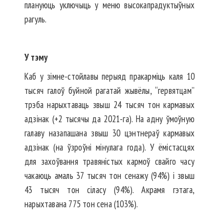
плануюць уключыць у меню высокапрадуктыўных
рагуль.
У тэму
Каб у зімне-стойлавы перыяд пракарміць каля 10
тысяч галоў буйной рагатай жывёлы, “гервятцам”
трэба нарыхтаваць звыш 24 тысяч тон кармавых
адзінак (+2 тысячы да 2021-га). На адну ўмоўную
галаву назапашана звыш 30 цэнтнераў кармавых
адзінак (на ўзроўні мінулага года). У ёмістасцях
для захоўвання травяністых кармоў свайго часу
чакаюць амаль 37 тысяч тон сенажу (94%) і звыш
43 тысяч тон сіласу (94%). Акрамя гэтага,
нарыхтавана 775 тон сена (103%).