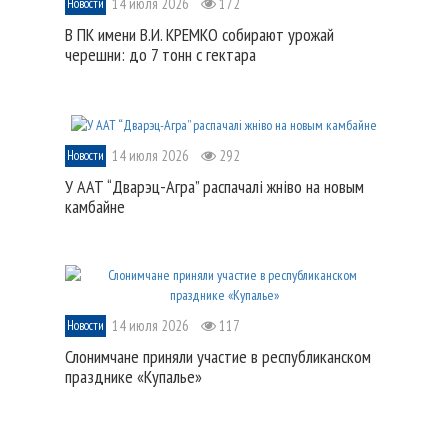
14 июля 2026
172
Новости
В ПК имени В.И. КРЕМКО собирают урожай
черешни: до 7 тонн с гектара
14 июля 2026
292
Новости
У ААТ “Дварэц-Агра” распачалі жніво на новым
камбайне
14 июля 2026
117
Новости
Слонимчане приняли участие в республиканском
празднике «Купалье»