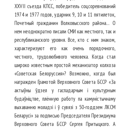
XXVII съезда КПСС, победитель соцсоревнований
1974 и 1977 годов, ударник 9, 10 и 11 пятилеток,
Почетный гражданин Волковысского района… О
нем неоднократно писали СМИ как местного, так и
республиканского уровня. Все, кто с ним знаком,
характеризуют его как очень порядочного,
честного, трудолюбивого человека. Когда стал
широко известным простой механизатор колхоза
«Советская Белоруссия»? Возможно, когда был
награжден Грамотой Верховного Совета БССР «За
актыўны ўдзел у гаспадарчым і культурным
будаўніцтве, плённую работу па камуністычнаму
выхаванню моладзі і ў сувязі з 50-годдзем ЛКСМ
Беларусі» за подписью Председателя Президиума
Верховного Совета БССР Сергея Притыцкого. А