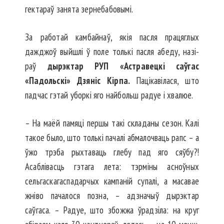
гектараў занята зернебабовымі.
За работай камбайнаў, якія пасля працяглых
дажджоў выйшлі ў поле толькі пасля абеду, назі­
раў
дырэктар РУП «Астравецкі саў­гас
«Падольскі» Дзяніс Кірпа.
Пацікавілася, што
падчас гэтай уборкі яго найбольш радуе і хвалюе.
– На маёй памяці першы такі складаны сезон. Калі
такое было, што толькі пачалі абмалочваць рапс – а
ўжо трэба рыхтаваць глебу пад яго сяўбу?!
Асаблівасць гэтага лета: тэрміны асноўных
сельгаскагаспадарчых кампаній супалі, а масавае
жніво пачалося позна, – адзначыў дырэктар
саўгаса. – Радуе, што збожжа ўрадзіла: на круг