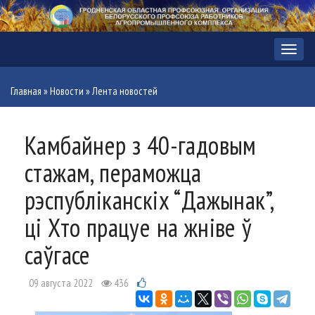
Меню
Главная
»
Новости
»
Лента новостей
Камбайнер з 40-гадовым
стажам, пераможца
рэспубліканскіх “Дажынак”,
ці Хто працуе на жніве ў
саўгасе
09 августа 2022
436