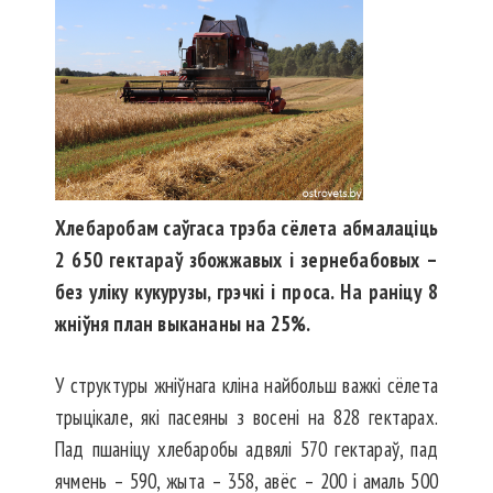
Хлебаробам саўгаса трэба сёлета абмалаціць
2 650 гектараў збожжавых і зернебабовых –
без уліку кукурузы, грэчкі і проса. На раніцу 8
жніўня план выкананы на 25%.
У структуры жніўнага кліна найбольш важкі сёлета
трыцікале, які пасеяны з восені на 828 гектарах.
Пад пшаніцу хлебаробы адвялі 570 гектараў, пад
ячмень – 590, жыта – 358, авёс – 200 і амаль 500