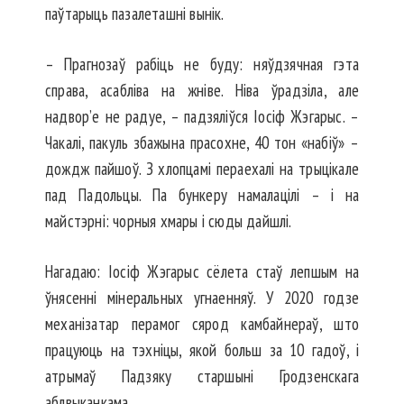
паўтарыць пазалеташні вынік.
– Прагнозаў рабіць не буду: ня­ўдзячная гэта
справа, асабліва на жніве. Ніва ўрадзіла, але
надвор’е не радуе, – падзяліўся Іосіф Жэгарыс. –
Чакалі, пакуль збажына прасохне, 40 тон «набіў» –
дождж пайшоў. З хлопцамі пераехалі на трыцікале
пад Падольцы. Па бункеру намалацілі – і на
майстэрні: чорныя хмары і сюды дайшлі.
Нагадаю: Іосіф Жэгарыс сёлета стаў лепшым на
ўнясенні мінеральных угнаенняў. У 2020 годзе
механізатар перамог сярод камбайнераў, што
працуюць на тэхніцы, якой больш за 10 гадоў, і
атрымаў Падзяку старшыні Гродзенскага
аблвыканкама.