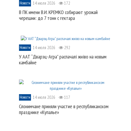
14 июля 2026
172
Новости
В ПК имени В.И. КРЕМКО собирают урожай
черешни: до 7 тонн с гектара
14 июля 2026
292
Новости
У ААТ “Дварэц-Агра” распачалі жніво на новым
камбайне
14 июля 2026
117
Новости
Слонимчане приняли участие в республиканском
празднике «Купалье»