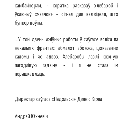
камбайнерам, – коратка расказаў хлебароб і
ўключыў «маячок» – сігнал для вадзіцеля, што
бункер поўны.
…У той дзень жніўныя работы ў саўгасе вяліся па
некалькіх франтах: абмалот збожжа, цюкаванне
саломы і яе адвоз. Хлебаробы лавілі кожную
пагодлівую гадзіну – і я не стала ім
перашкаджаць.
Дырэктар саўгаса «Падольскі» Дзяніс Кірпа
Андрэй Юхневіч