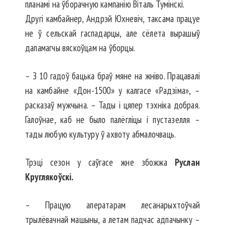
планамі на ўборачную кампанію Віталь Тумінскі.
Другі камбайнер, Андрэй Юх­не­віч, таксама працуе
не ў сельскай гаспадарцы, але сёлета вырашыў
дапамагчы вяскоўцам на ўборцы.
– З 10 гадоў бацька браў мяне на жніво. Працавалі
на камбайне «Дон-1500» у калгасе «Радзіма», –
расказаў мужчына. – Тады і цяпер тэхніка добрая.
Галоўнае, каб не было палёгліцы і пустазелля –
тады любую культуру ў ахвоту абмалочваць.
Трэці сезон у саўгасе жне збожжа
Руслан
Круглякоўскі.
– Працую аператарам лесана­рых­тоўчай
трылёвачнай машыны, а летам падчас адпачынку –