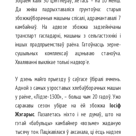
збіраем каля 30 цэнтнераў, летась – на 10 менш.
Да жніва падрыхтаваліся грунтоўна: старыя
збожжаўборачныя машыны спісалі, адрамантавалі 7
кам­бай­наў. На адвозе збожжа задзей­нічаны
транспарт гаспадаркі, машыны з сельгастэхнікі і
іншых прад­прыемстваў раёна. Гатоўнасць зерне­­­
сушыль­ных комплексаў ацэнь­ваю станоўча.
Хваляванні выклі­­кае толькі надвор’е.
У дзень майго прыезду ў саўгасе ўбіралі ячмень.
Адной з самых узроставых хлебаўборачных машын
у раёне, «Лідзе-1300», – больш чым 20 гадоў. Ужо
саракавы сезон убірае на ёй збожжа
Іосіф
Жэгарыс
. Пазалетась ніхто і не думаў, што на
гэтай «бабульцы» камбайнер «возьме» жаданую
тысячу тон. Пацікавілася ў аксакала, ці ёсць надзея