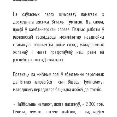
На саўгасных палях шчыраваў памагаты з
доследнага лясгаса
Віталь Тумінскі
. Да слова,
профі ў камбайнерскай справе. Падчас работы ў
варнянскай гаспадарцы механізатар неаднойчы
станавіўся лепшым на жніве сярод маладзёжных
экіпажаў і нават прадстаўляў наш раён на
рэспубліканскіх «Дажынках».
Праехаць па жніўным полі ў абедзенны перапынак
да Віталя напрасіўся і сын. Відаць, Тумінскаму-
малодшаму перадалася бацькава любоў да тэхнікі.
– Найбольшы намалот, якога дасяг­нуў, – 2 200 тон.
Сёлета, думаю, тысячу «наб’ю», – падзяліўся