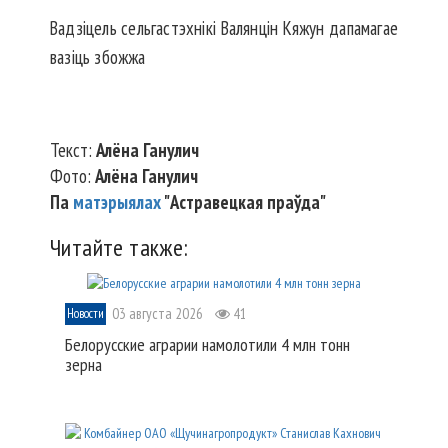
Вадзіцель сельгастэхнікі Валянцін Кяжун дапамагае
вазіць збожжа
Текст:
Алёна Ганулич
Фото:
Алёна Ганулич
Па
матэрыялах
"Астравецкая праўда"
Читайте также:
03 августа 2026
41
Новости
Белорусские аграрии намолотили 4 млн тонн
зерна