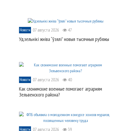
07 августа 2026
47
Новости
Удзельнікі жніва “ўзялі” новыя тысячныя рубяжы
07 августа 2026
40
Новости
Как слонимские военные помогают аграриям
Зельвенского района?
07 августа 2026
39
Новости