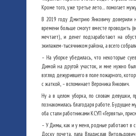
Кроме того, уже третье лето… помогает мужу
В 2019 году Дмитрию Янковичу доверили н
времени больше смогут вместе проводить (во
мечтает), и денег подзаработают на обу
экипажем-тысячником района, а всего собрали
– На уборке убедилась, что некоторые суе
Димой на другой участок, и мне нужно был
взгляд дежурившего в поле пожарного, котор
с жаткой, – вспоминает Вероника Янкович.
Ну а в целом уборка, по словам девушки, 
познакомилась благодаря работе. Будущие му
оба стали работниками КСУП «Гервяты», присм
– У Димы, как и у меня, родные работают в 
Доску почета, папа Владислав Витольдови