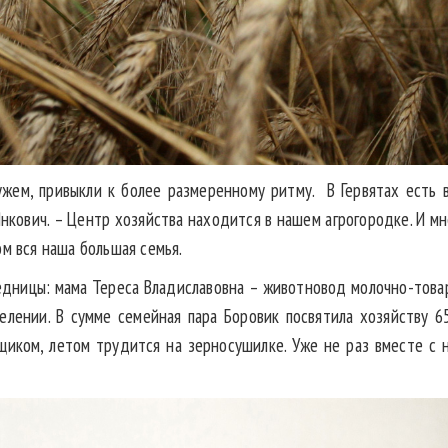
мужем, привыкли к более размеренному ритму. В Гервятах есть в
нкович. – Центр хозяйства находится в нашем агрогородке. И мн
ом вся наша большая семья.
едницы: мама Тереса Владиславовна – животновод молочно-товар
лении. В сумме семейная пара Боровик посвятила хозяйству 6
рщиком, летом трудится на зерносушилке. Уже не раз вместе с 