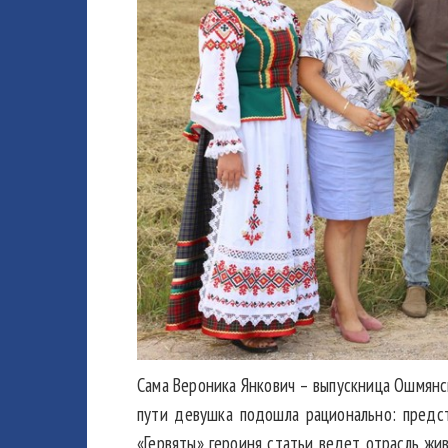
Сама Вероника Янкович – выпускница Ошмянс
пути девушка подошла рационально: предст
«Гервяты» героиня статьи ведет отрасль жи