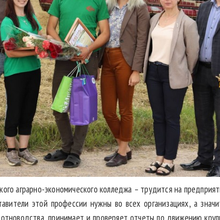
кого аграрно-экономического колледжа – трудится на предприят
авители этой профессии нужны во всех организациях, а значи
вотноводства, принимает и проверяет отчеты по движению крупн