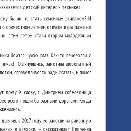
сказывается детский интерес к технике».
чему бы им не стать семейным экипажем? И
 а о совместном летнем отпуске пара даже не
онн, этим летом стали вторым молодежным
ика боится чужих глаз. Как-то переехали с
о никак! Оглянувшись, заметила любопытный
потом, справедливости ради сказать, и помог
уг другу. К слову, с Дмитрием собеседница
рее всего, пошли бы разными дорогами. Когда
оженились.
 доения, в 2017 году ее занесли на районную
ьевых в колхозе, – рассказывает Вероника