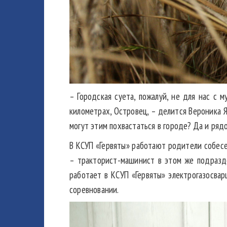
– Городская суета, пожалуй, не для нас с 
километрах, Островец, – делится Вероника Я
могут этим похвастаться в городе? Да и ряд
В КСУП «Гервяты» работают родители собес
– тракторист-машинист в этом же подразде
работает в КСУП «Гервяты» электрогазосва
соревновании.