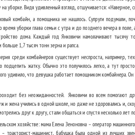
 на уборке. Видя удивленный взгляд, отшучивается: «Наверное, 
овый комбайн, а помощника не нашлось. Супруги подумали, по
 время уборки глава семьи с утра и до позднего вечера в поле,
стройство дома. Каждый год Янковичи намолачивают тысячу т
 больше 1,7 тысяч тонн зерна и рапса.
верия среди комбайнеров существует неспроста, например, техн
о подцепить жатку. Обычно это получилось легко, а тут прост
ого удивило, что девушка работает помощником комбайнера. Он 
проходит без неожиданностей. Янковичи во всем помогают др
ж и жена учились в одной школе, но даже не здоровались и, ско
отрелись друг к другу, стали общаться и спустя несколько лет п
сельском хозяйстве: мама Елена Зеноновна – оператор машинного
ч – тракторист-машинист, бабушка была одной из лучших звен