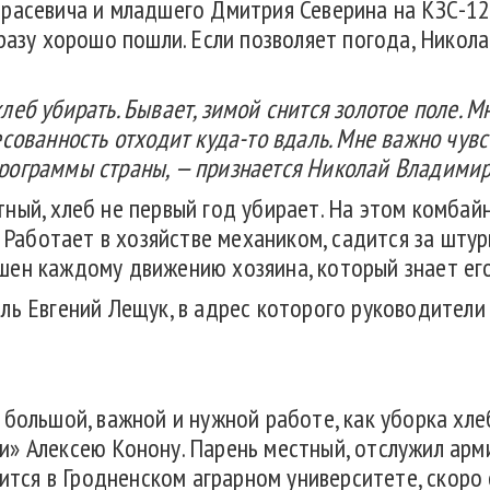
расевича и младшего Дмитрия Северина на КЗС-12
сразу хорошо пошли. Если позволяет погода, Никол
леб убирать. Бывает, зимой снится золотое поле. 
сованность отходит куда-то вдаль. Мне важно чувст
рограммы страны, — признается Николай Владими
ый, хлеб не первый год убирает. На этом комбайн
. Работает в хозяйстве механиком, садится за шту
шен каждому движению хозяина, который знает ег
ль Евгений Лещук, в адрес которого руководители
 большой, важной и нужной работе, как уборка хл
» Алексею Конону. Парень местный, отслужил арми
учится в Гродненском аграрном университете, скор