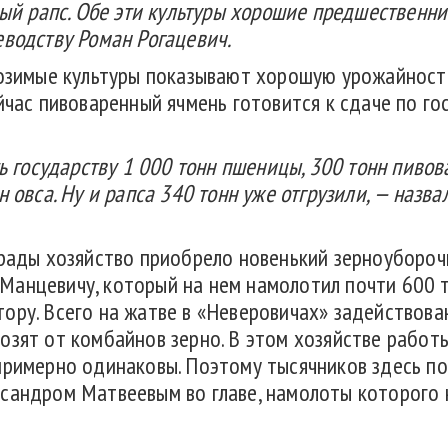
мый рапс. Обе эти культуры хорошие предшественни
еводству Роман Рогацевич.
 озимые культуры показывают хорошую урожайность
час пивоваренный ячмень готовится к сдаче по госз
ть государству 1 000 тонн пшеницы, 300 тонн пивов
н овса. Ну и рапса 340 тонн уже отгрузили, — наз
трады хозяйство приобрело новенький зерноубороч
анцевичу, который на нем намолотил почти 600 то
ору. Всего на жатве в «Неверовичах» задействова
озят от комбайнов зерно. В этом хозяйстве работ
примерно одинаковы. Поэтому тысячников здесь пок
сандром Матвеевым во главе, намолоты которого 