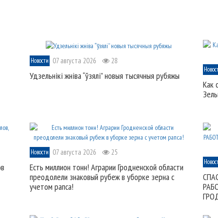
07 августа 2026
28
Новости
Новос
Удзельнікі жніва “ўзялі” новыя тысячныя рубяжы
Как 
Зель
07 августа 2026
25
Новости
Новос
ов
Есть миллион тонн! Аграрии Гродненской области
преодолели знаковый рубеж в уборке зерна с
СПА
учетом рапса!
РАБ
ГРО