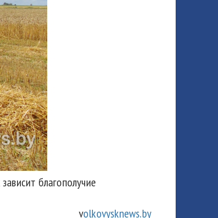
 зависит благополучие
v
olkovysknews.by