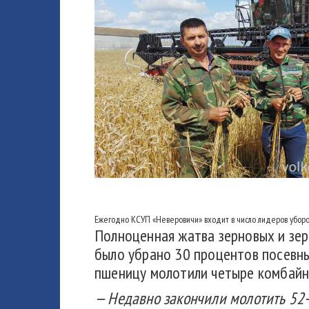
Ежегодно КСУП «Неверовичи» входит в число лидеров уборо
Полноценная жатва зерновых и зерн
было убрано 30 процентов посевны
пшеницу молотили четыре комбайн
— Недавно закончили молотить 52-