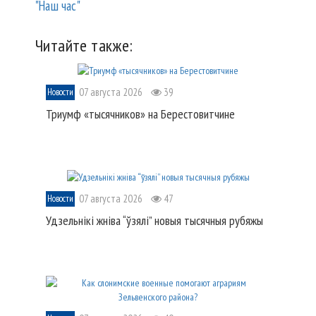
"Наш час"
Читайте также:
07 августа 2026
39
Новости
Триумф «тысячников» на Берестовитчине
07 августа 2026
47
Новости
Удзельнікі жніва “ўзялі” новыя тысячныя рубяжы