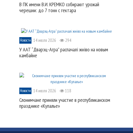
В ПК имени В.И. КРЕМКО собирают урожай
черешни: до 7 тонн с гектара
14 июля 2026
294
Новости
У ААТ “Дварэц-Агра” распачалі жніво на новым
камбайне
14 июля 2026
118
Новости
Слонимчане приняли участие в республиканском
празднике «Купалье»