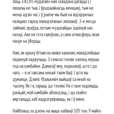
Хоць з КСУП «Гудагай» нам складана цягацца ( і
плошчы не тыя, і ўраджайнасць меншая), тым не
менш адзін час і ў раёне мы былі на лідзіруючых
пазіцыях сярод мала­дзёжных экіпажаў: 2-е месца
займалі, праўда, потым «гудагайцы» адкінулі нас
назад. Але не гэта галоўнае, а сама атмасфера, якая
пануе на ўборцы.
Нам, як крыху бітым на жніве калачам, маладзейшых
падкінулі падвучыць. З сельгастэхнікі хлопец першы
год на камбайне. Дамагаў яму, падказваў, што і да
чаго, – я ж таксама некалі такім быў. І што вы
думаеце, Дзяніс Фалькевіч выйшаў са мной на
тысячу. Як і я, гарыць да тэхнікі. На стане падляціць
раніцай, мой камбайн абгледзіць, і да свайго
вяртаецца, каб падрэгуліраваць, як і ў мяне.
Найбольш за дзень на жыце набіваў 105 тон. У майго