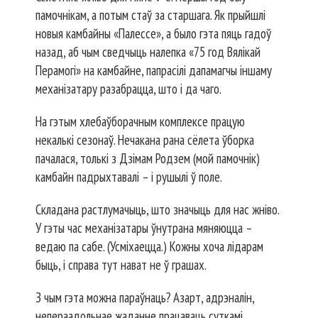
памочнікам, а потым стаў за старшага. Як прыйшлі
новыя камбайны «Палессе», а было гэта пяць гадоў
назад, аб чым сведчыць налепка «75 год Вялікай
Перамогі» на камбайне, папрасілі дапамагчы іншаму
механізатару разабрацца, што і да чаго.
На гэтым хлебаўборачным комп­лексе працую
некалькі сезонаў. Нечакана рана сёлета ўборка
пачалася, толькі з Дзімам Родзем (мой памочнік)
камбайн падрыхтавалі – і рушылі ў поле.
Складана растлумачыць, што значыць для нас жніво.
У гэты час механізатары ўнутрана мяняюцца –
ведаю па сабе. (Усміхаецца.) Кожны хоча лідарам
быць, і справа тут нават не ў грашах.
З чым гэта можна параўнаць? Азарт, адрэналін,
непераадольнае жаданне працаваць суткамі