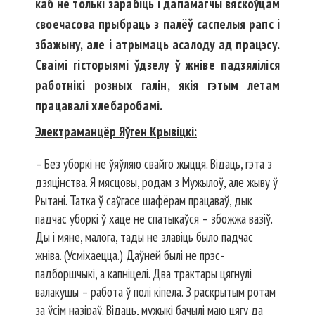
каб не толькі зарабіць і дапамагчы вяскоўцам
своечасова прыбраць з палёў саспелыя рапс і
збажыну, але і атрымаць асалоду ад працэсу.
Сваімі гісторыямі ўдзелу ў жніве падзяліліся
работнікі розных галін, якія гэтым летам
працавалі хлебаробамі.
Электраманцёр Яўген Крывіцкі:
– Без уборкі не ўяўляю свайго жыцця. Відаць, гэта з
дзяцінства. Я мясцовы, родам з Мужылоў, але жыву ў
Рытані. Татка ў саўгасе шафёрам працаваў, дык
падчас уборкі ў хаце не спатыкаўся – збожжа вазіў.
Ды і мяне, малога, тады не злавіць было падчас
жніва. (Усміхаецца.) Даўней былі не прэс-
падборшчыкі, а капніцелі. Два трактары цягнулі
валакушы – работа ў полі кіпела. З раскрытым ротам
за ўсім назіраў. Відаць, мужыкі бачылі маю цягу да