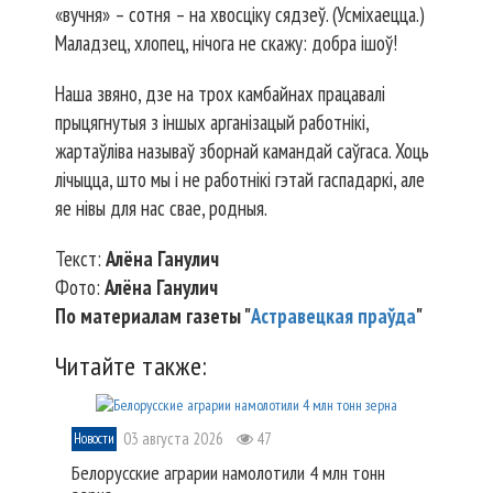
«вучня» – сотня – на хвосціку сядзеў. (Усміхаецца.)
Мала­дзец, хлопец, нічога не скажу: добра ішоў!
Наша звяно, дзе на трох камбайнах працавалі
прыцягнутыя з іншых арганізацый работнікі,
жартаўліва называў зборнай камандай саўгаса. Хоць
лічыцца, што мы і не работнікі гэтай гаспадаркі, але
яе нівы для нас свае, родныя.
Текст:
Алёна Ганулич
Фото:
Алёна Ганулич
По материалам газеты "
Астравецкая праўда
"
Читайте также:
03 августа 2026
47
Новости
Белорусские аграрии намолотили 4 млн тонн