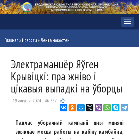
Меню
Главная
»
Новости
»
Лента новостей
Электраманцёр Яўген
Крывіцкі: пра жніво і
цікавыя выпадкі на ўборцы
19 августа 2024
337
Падчас уборачнай кампаніі яны мянялі
звыклае месца работы на кабіну камбайна,