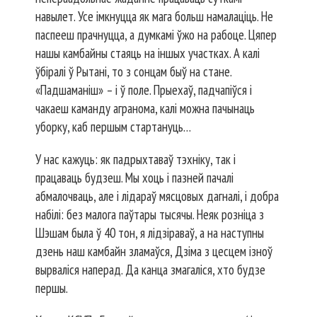
навылет. Усе імкнуцца як мага больш намалаціць. Не
паспееш прачнуцца, а думкамі ўжо на рабоце. Цяпер
нашы камбайны стаяць на іншых участках. А калі
ўбіралі ў Рытані, то з сонцам быў на стане.
«Падшаманіш» – і ў поле. Прыехаў, падчапіўся і
чакаеш каманду агранома, калі можна пачынаць
уборку, каб першым стартануць…
У нас кажуць: як падрыхтаваў тэхніку, так і
працаваць бу­дзеш. Мы хоць і пазней пачалі
абмалочваць, але і лідараў мясцовых дагналі, і добра
набілі: без малога паўтары тысячы. Неяк розніца з
Шэшам была ў 40 тон, я лідзіраваў, а на наступны
дзень наш камбайн зламаўся, Дзіма з цесцем ізноў
вырваліся наперад. Да канца змагаліся, хто будзе
першы.