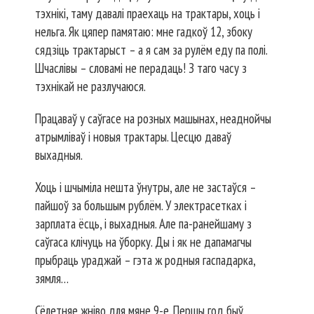
тэхнікі, таму давалі праехаць на трактары, хоць і
нельга. Як цяпер памятаю: мне гадкоў 12, збоку
сядзіць трактарыст – а я сам за рулём еду па полі.
Шчаслівы – словамі не перадаць! З таго часу з
тэхнікай не разлучаюся.
Працаваў у саўгасе на розных машынах, неаднойчы
атрымліваў і новыя трактары. Цесцю даваў
выхадныя.
Хоць і шчыміла нешта ўнутры, але не застаўся –
пайшоў за большым рублём. У электрасетках і
зарплата ёсць, і выхадныя. Але па-ранейшаму з
саўгаса клічуць на ўборку. Ды і як не дапамагчы
прыбраць ураджай – гэта ж родныя гаспадарка,
зямля…
Сёлетняе жніво для мяне 9-е. Першы год быў