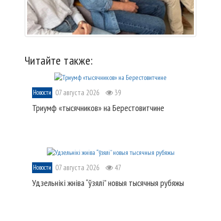
Читайте также:
07 августа 2026
39
Новости
Триумф «тысячников» на Берестовитчине
07 августа 2026
47
Новости
Удзельнікі жніва “ўзялі” новыя тысячныя рубяжы