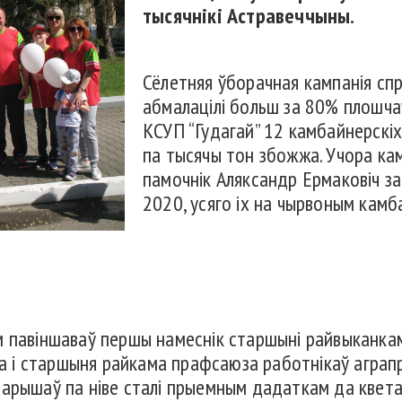
тысячнікі Астравеччыны.
Сёлетняя ўборачная кампанія сп
абмалацілі больш за 80% плошча
КСУП “Гудагай” 12 камбайнерскіх 
па тысячы тон збожжа. Учора кам
памочнік Аляксандр Ермаковіч за
2020, усяго іх на чырвоным камб
 павіншаваў першы намеснік старшыні райвыканкам
іла і старшыня райкама прафсаюза работнікаў агр
арышаў па ніве сталі прыемным дадаткам да кветак