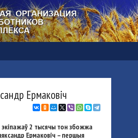
ксандр Ермаковіч
 экіпажаў 2 тысячы тон збожжа
Аляксандр Ермаковіч – першыя