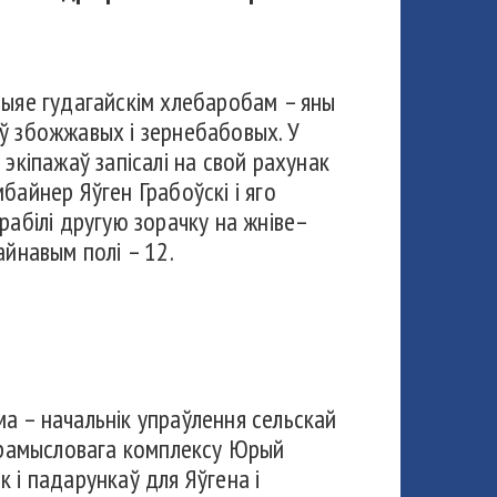
рыяе гудагайскім хлебаробам – яны
ў збожжавых і зернебабовых. У
экіпажаў запісалі на свой рахунак
байнер Яўген Грабоўскі і яго
рабілі другую зорачку на жніве–
айнавым полі – 12.
а – начальнік упраўлення сельскай
апрамысловага комплексу Юрый
 і падарункаў для Яўгена і