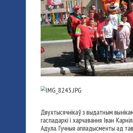
Двухтысячнікаў з выдатным вынікам
гаспадаркі і харчавання Іван Карн
Адула. Гучныя апладысменты ад тав