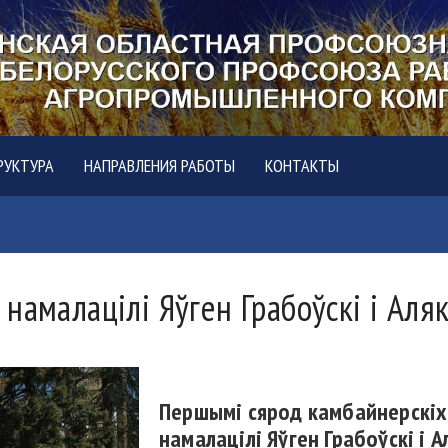
РУКТУРА
НАПРАВЛЕНИЯ РАБОТЫ
КОНТАКТЫ
намалацілі Яўген Грабоўскі і Аля
Першымі сярод камбайнерскіх
намалацілі Яўген Грабоўскі і 