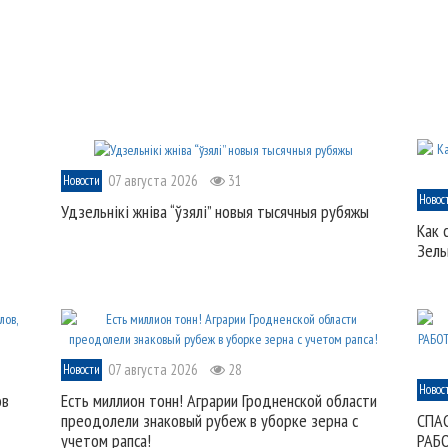
07 августа 2026
31
Новости
Новос
Удзельнікі жніва “ўзялі” новыя тысячныя рубяжы
Как 
Зель
07 августа 2026
28
Новости
Новос
ов
Есть миллион тонн! Аграрии Гродненской области
преодолели знаковый рубеж в уборке зерна с
СПА
учетом рапса!
РАБ